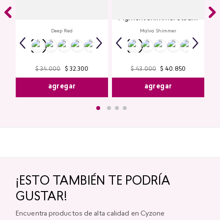
Labial Mate Studio Look
Glitter para Ojos Gel Eye
Pigment Shimmer Studio
Look
Deep Red
Malva Shimmer
$
43
.
000
$
40
.
850
$
34
.
000
$
32
.
300
agregar
agregar
¡ESTO TAMBIÉN TE PODRÍA
GUSTAR!