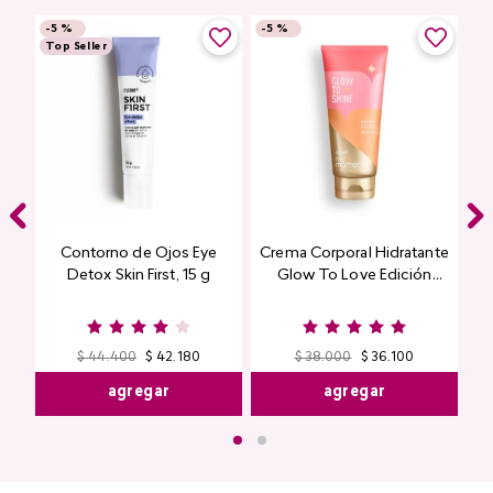
Encuentra productos de alta calidad en Cyzone
-
5 %
-
5 %
Top Seller
Contorno de Ojos Eye
Crema Corporal Hidratante
Detox Skin First, 15 g
Glow To Love Edición
Limitada
$
44
.
400
$
42
.
180
$
38
.
000
$
36
.
100
agregar
agregar