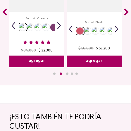
Creamy Lip Balm Cyplay
ye
Multi Stick Studio Look
io
Fuchsia Creamy
Sunset Blush
$
56
.
000
$
53
.
200
$
34
.
000
$
32
.
300
agregar
agregar
¡ESTO TAMBIÉN TE PODRÍA
GUSTAR!