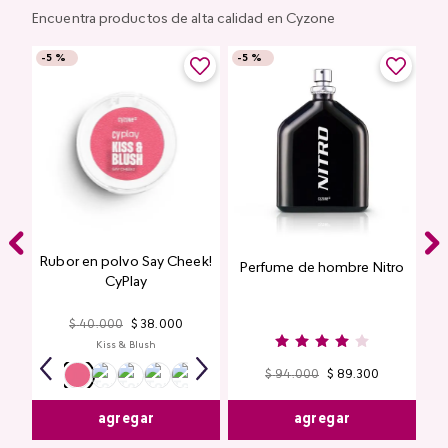
Encuentra productos de alta calidad en Cyzone
-
5 %
-
5 %
Rubor en polvo Say Cheek!
Perfume de hombre Nitro
nte
CyPlay
n
$
40
.
000
$
38
.
000
Kiss & Blush
$
94
.
000
$
89
.
300
agregar
agregar