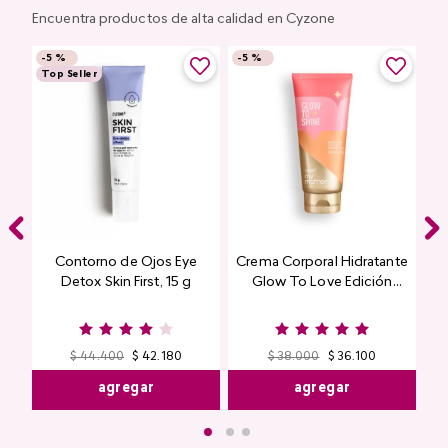
Encuentra productos de alta calidad en Cyzone
-
5 %
-
5 %
Top Seller
Contorno de Ojos Eye
Crema Corporal Hidratante
Detox Skin First, 15 g
Glow To Love Edición
Limitada
$
44
.
400
$
42
.
180
$
38
.
000
$
36
.
100
agregar
agregar