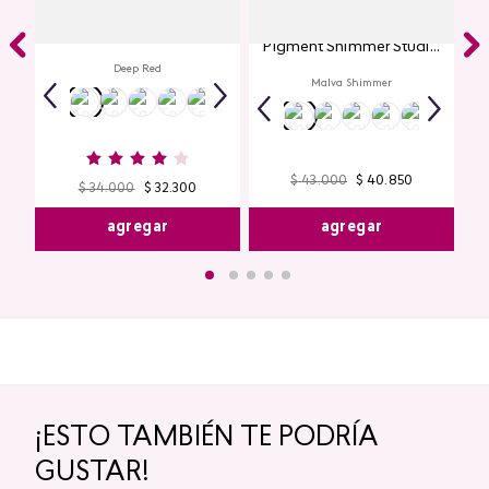
Labial Mate Studio Look
Glitter para Ojos Gel Eye
Pigment Shimmer Studio
Look
Deep Red
Malva Shimmer
$
43
.
000
$
40
.
850
$
34
.
000
$
32
.
300
agregar
agregar
¡ESTO TAMBIÉN TE PODRÍA
GUSTAR!