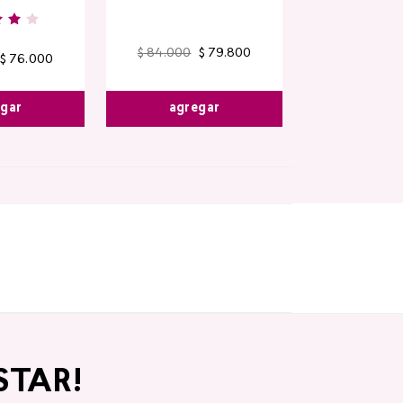
$
84
.
000
$
79
.
800
$
76
.
000
egar
agregar
STAR!