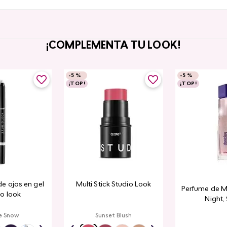
¡COMPLEMENTA TU LOOK!
-
5 %
-
5 %
¡TOP!
¡TOP!
de ojos en gel
Multi Stick Studio Look
Perfume de M
io look
Night,
e Snow
Sunset Blush