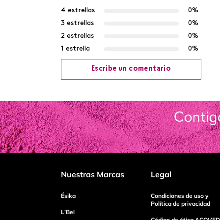
4 estrellas
0%
3 estrellas
0%
2 estrellas
0%
1 estrella
0%
Escribe un comentario
Agregar comentario
Título
Califica el producto de 1 a 5 estrellas
Nuestras Marcas
Legal
Tu nombre
Ésika
Condiciones de uso y
Política de privacidad
L'Bel
Código de ética ACOVED