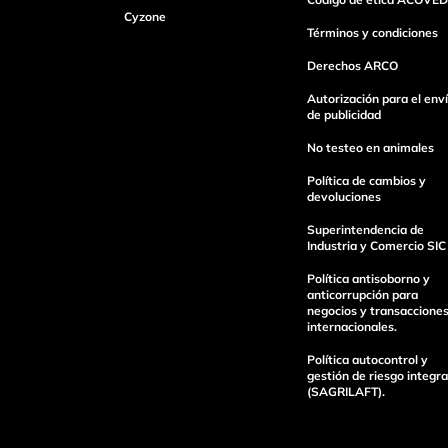
Cyzone
Dirección de email
Términos y condiciones
Derechos ARCO
Escribe un comentario
Autorización para el env
de publicidad
No testeo en animales
Política de cambios y
devoluciones
Superintendencia de
enviar comentario
Industria y Comercio SIC
Política antisoborno y
anticorrupción para
negocios y transaccione
internacionales.
Política autocontrol y
gestión de riesgo integra
(SAGRILAFT).