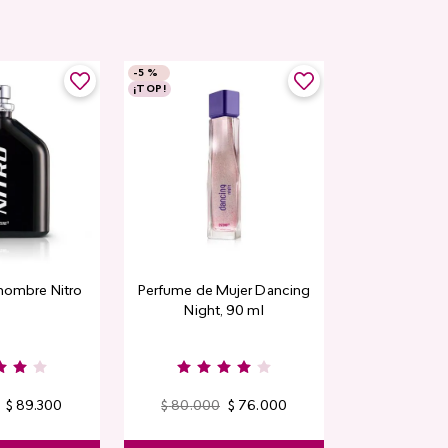
-
5 %
-
5 %
¡TOP!
Top Seller
hombre Nitro
Perfume de Mujer Dancing
Contorno de
Night, 90 ml
Detox Skin Fi
$
89
.
300
$
80
.
000
$
76
.
000
$
44
.
400