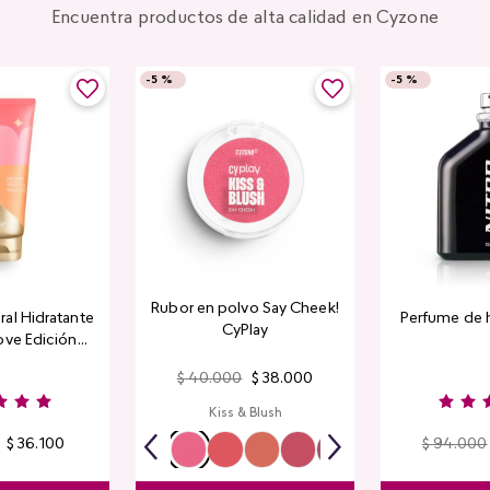
Encuentra productos de alta calidad en Cyzone
-
5 %
-
5 %
Rubor en polvo Say Cheek!
al Hidratante
Perfume de 
CyPlay
ove Edición
tada
$
40
.
000
$
38
.
000
Kiss & Blush
$
36
.
100
$
94
.
000