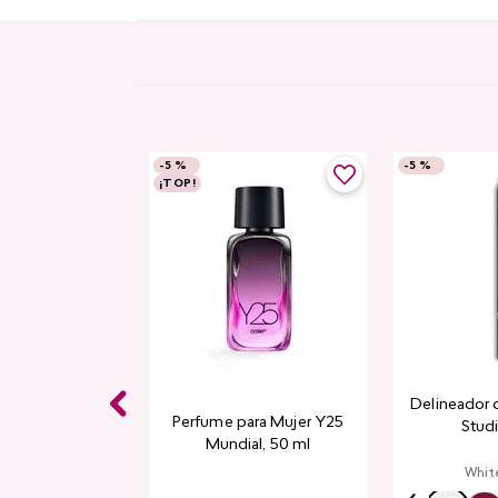
-
5 %
-
5 %
¡TOP!
 Balm Cyplay
Delineador 
Perfume para Mujer Y25
Stud
Mundial​, 50 ml
a Creamy
Whit