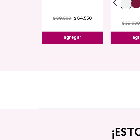
$
89
.
000
$
84
.
550
$
36
.
000
$
32
.
300
agr
agregar
egar
¡EST