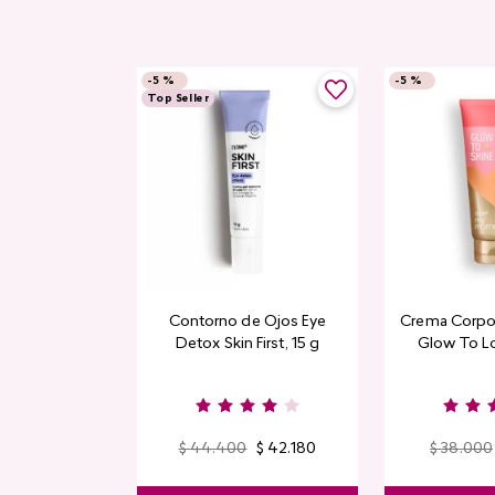
-
5 %
-
5 %
Top Seller
Contorno de Ojos Eye
Crema Corpor
Detox Skin First, 15 g
Glow To L
Limi
$
44
.
400
$
42
.
180
$
38
.
000