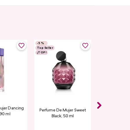
-
5 %
Top Seller
¡TOP!
ujer Dancing
Perfume De Mujer Sweet
 90 ml
Black, 50 ml