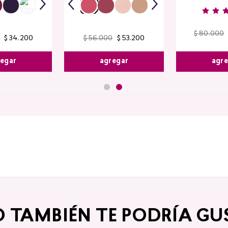
$
80
.
000
$
34
.
200
$
56
.
000
$
53
.
200
agr
egar
agregar
O TAMBIÉN TE PODRÍA GU