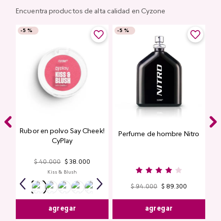
Encuentra productos de alta calidad en Cyzone
-
5 %
-
5 %
Rubor en polvo Say Cheek!
Perfume de hombre Nitro
nte
CyPlay
n
$
40
.
000
$
38
.
000
Kiss & Blush
$
94
.
000
$
89
.
300
agregar
agregar