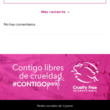
Más reciente
Agregar comentario
No hay comentarios.
Título
Califica el producto de 1 a 5 estrellas
Tu nombre
Dirección de email
Escribe un comentario
Redes sociales de Cyzone