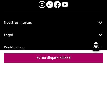
enviar comentario
Nuestras marcas
Legal
Contáctanos
avisar disponibilidad
Pagos 100%
Entregas a todo
seguros
el país
Comparte este producto
Productos de
calidad
Copiar link
Whatsapp
Facebook
Más
Operamos con
(function() { sessionStorage.setItem("last_referrer",