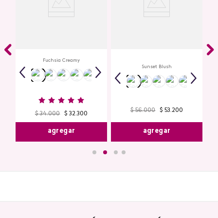
Creamy Lip Balm Cyplay
ye
Multi Stick Studio Look
io
Fuchsia Creamy
Sunset Blush
$
56
.
000
$
53
.
200
$
34
.
000
$
32
.
300
agregar
agregar