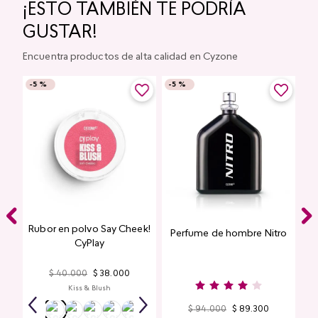
¡ESTO TAMBIÉN TE PODRÍA
GUSTAR!
Encuentra productos de alta calidad en Cyzone
-
5 %
-
5 %
Rubor en polvo Say Cheek!
Perfume de hombre Nitro
nte
CyPlay
n
$
40
.
000
$
38
.
000
Kiss & Blush
$
94
.
000
$
89
.
300