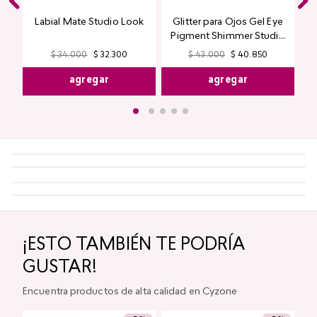
Labial Mate Studio Look
Glitter para Ojos Gel Eye
Pigment Shimmer Studio
Look
$
34
.
000
$
32
.
300
$
43
.
000
$
40
.
850
agregar
agregar
¡ESTO TAMBIÉN TE PODRÍA
GUSTAR!