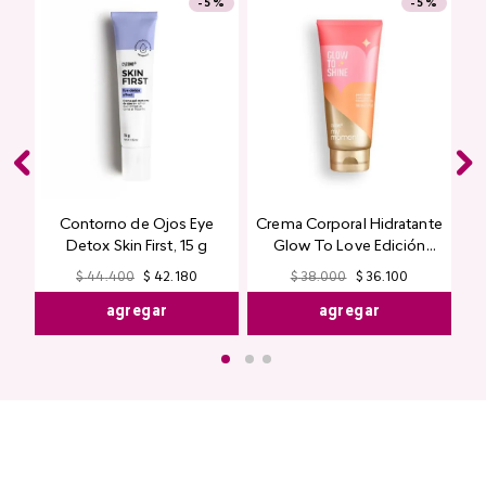
Encuentra productos de alta calidad en Cyzone
-
5 %
-
5 %
Top Seller
Contorno de Ojos Eye
Crema Corporal Hidratante
Detox Skin First, 15 g
Glow To Love Edición
Limitada
$
44
.
400
$
42
.
180
$
38
.
000
$
36
.
100
agregar
agregar