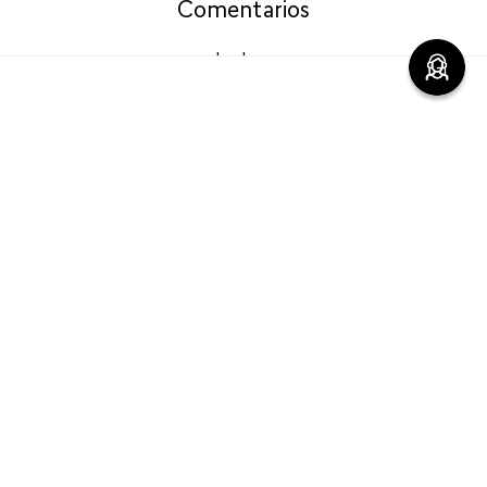
Comentarios
cargando el resumen…
Por favor, inicia sesión para escribir un comentario.
Más reciente
Cargando comentarios…