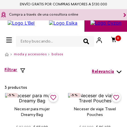
ENVÍO GRATIS POR COMPRAS MAYORES A $130.000
Compra a través de una consultora online
Estoy buscando...
0
moda y accesorios
bolsos
Filtrar
Relevancia
3
productos
-
5 %
-
5 %
Neceser para mujer
Neceser de viaje Travel
Dreamy Bag
Pouches