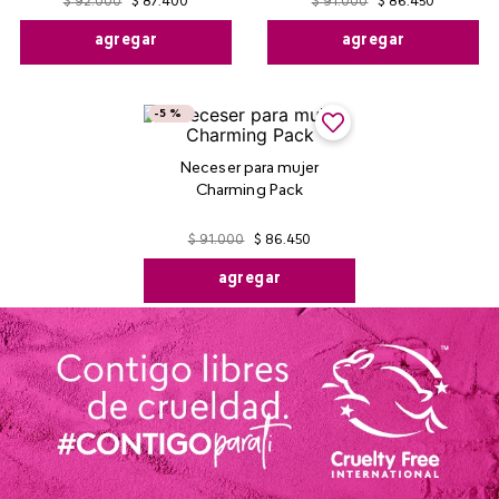
$
92
.
000
$
87
.
400
$
91
.
000
$
86
.
450
agregar
agregar
-
5 %
Neceser para mujer
Charming Pack
$
91
.
000
$
86
.
450
agregar