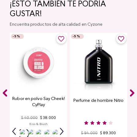
¡ESTO TAMBIÉN TE PODRÍA
GUSTAR!
Encuentra productos de alta calidad en Cyzone
-
5 %
-
5 %
Rubor en polvo Say Cheek!
Perfume de hombre Nitro
nte
CyPlay
n
$
40
.
000
$
38
.
000
Kiss & Blush
$
94
.
000
$
89
.
300