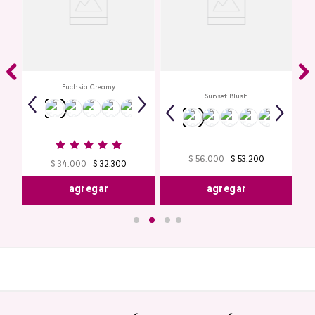
Creamy Lip Balm Cyplay
ye
Multi Stick Studio Look
io
Fuchsia Creamy
Sunset Blush
$
56
.
000
$
53
.
200
$
34
.
000
$
32
.
300
agregar
agregar