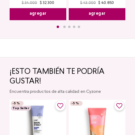
$
34
.
000
$
32
.
300
$
43
.
000
$
40
.
850
agregar
agregar
¡ESTO TAMBIÉN TE PODRÍA
GUSTAR!
Encuentra productos de alta calidad en Cyzone
-
5 %
-
5 %
Top Seller