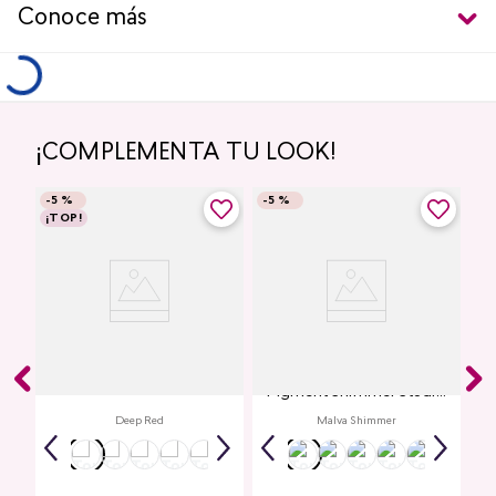
Conoce más
¡COMPLEMENTA TU LOOK!
-
5 %
-
5 %
¡TOP!
Labial Mate Studio Look
Glitter para Ojos Gel Eye
Pigment Shimmer Studio
Look
Deep Red
Malva Shimmer