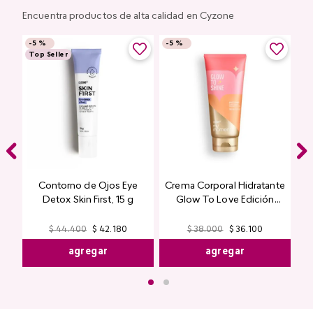
Encuentra productos de alta calidad en Cyzone
-
5 %
-
5 %
Top Seller
Contorno de Ojos Eye
Crema Corporal Hidratante
Detox Skin First, 15 g
Glow To Love Edición
Limitada
$
44
.
400
$
42
.
180
$
38
.
000
$
36
.
100
agregar
agregar