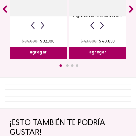
Labial Mate Studio Look
Glitter para Ojos Gel Eye
Pigment Shimmer Studio
Look
$
34
.
000
$
32
.
300
$
43
.
000
$
40
.
850
agregar
agregar
¡ESTO TAMBIÉN TE PODRÍA
GUSTAR!