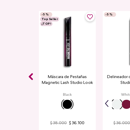
-
5 %
-
5 %
Top Seller
¡TOP!
 Balm Cyplay
Máscara de Pestañas
Delineador 
Magnetic Lash Studio Look
Stud
a Creamy
Black
Whit
$
38
.
000
$
36
.
100
$
36
.
000
$
32
.
300