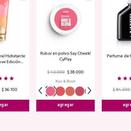
Rubor en polvo Say Cheek!
al Hidratante
Perfume de 
CyPlay
ove Edición
tada
$
40
.
000
$
38
.
000
Kiss & Blush
$
36
.
100
$
94
.
000
egar
agr
agregar