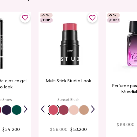
-
5 %
-
5 %
¡TOP!
¡TOP!
de ojos en gel
Multi Stick Studio Look
Perfume par
io look
Mundial​
e Snow
Sunset Blush
$
89
.
000
$
34
.
200
$
56
.
000
$
53
.
200