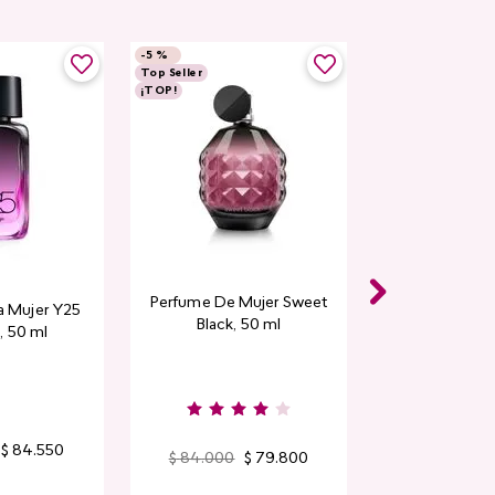
-
5 %
Top Seller
¡TOP!
Perfume De Mujer Sweet
a Mujer Y25
Black, 50 ml
, 50 ml
$
84
.
550
$
84
.
000
$
79
.
800