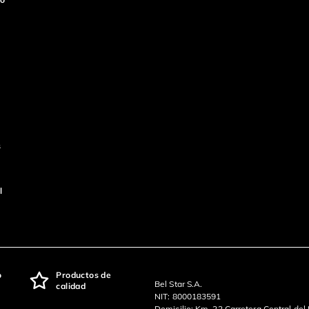
s
l
o
Productos de
Bel Star S.A.
calidad
NIT: 8000183591
Domicilio: Km. 22 Carretera Central del