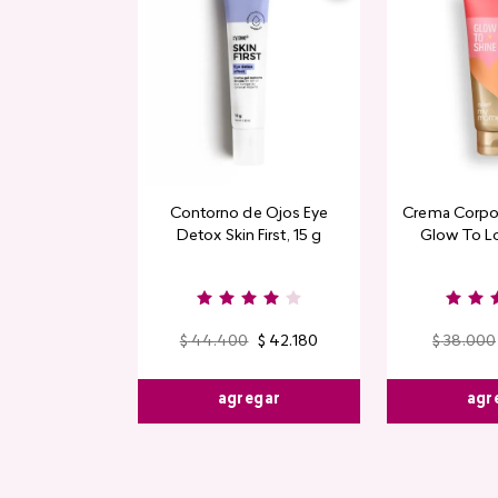
Contorno de Ojos Eye
Crema Corpor
Detox Skin First, 15 g
Glow To L
Limi
$
44
.
400
$
42
.
180
$
38
.
000
agregar
agr