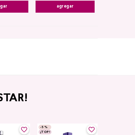
agregar
egar
STAR!
-
5 %
-
5 %
¡TOP!
Top Seller