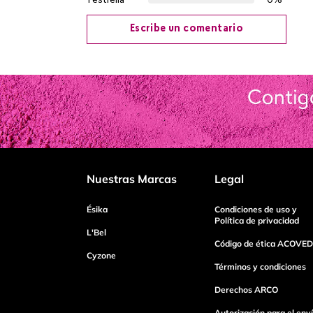
1 estrella
0%
Escribe un comentario
Agregar comentario
Título
Califica el producto de 1 a 5 estrellas
Nuestras Marcas
Legal
Tu nombre
Ésika
Condiciones de uso y
Política de privacidad
L'Bel
Código de ética ACOVED
Cyzone
Dirección de email
Términos y condiciones
Derechos ARCO
Escribe un comentario
Autorización para el env