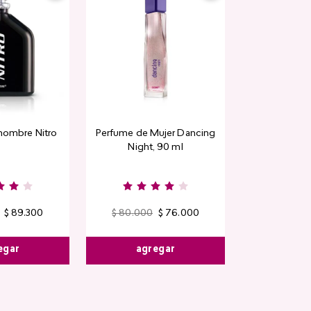
hombre Nitro
Perfume de Mujer Dancing
Contorno de
Night, 90 ml
Detox Skin Fi
$
89
.
300
$
80
.
000
$
76
.
000
$
44
.
400
egar
agregar
agre