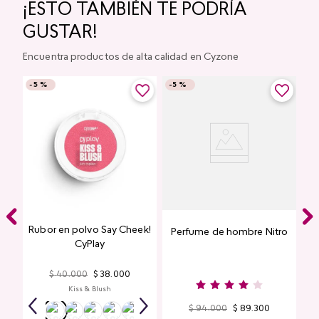
¡ESTO TAMBIÉN TE PODRÍA
GUSTAR!
Encuentra productos de alta calidad en Cyzone
-
5 %
-
5 %
Rubor en polvo Say Cheek!
Perfume de hombre Nitro
nte
CyPlay
n
$
40
.
000
$
38
.
000
Kiss & Blush
$
94
.
000
$
89
.
300