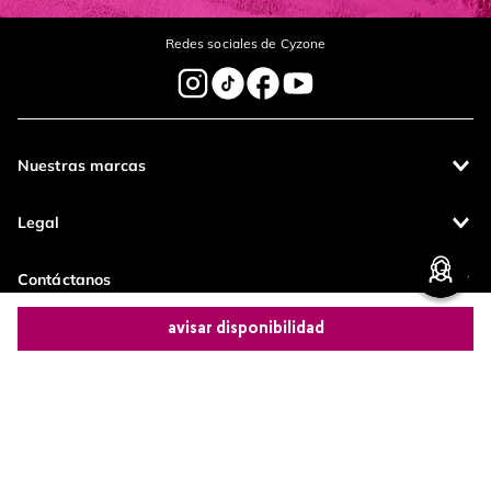
Escribe un comentario
Redes sociales de Cyzone
enviar comentario
Nuestras marcas
Legal
Contáctanos
avisar disponibilidad
Pagos 100%
Entregas a todo
seguros
el país
Comparte este producto
Productos de
calidad
Copiar link
Whatsapp
Facebook
Más
Operamos con