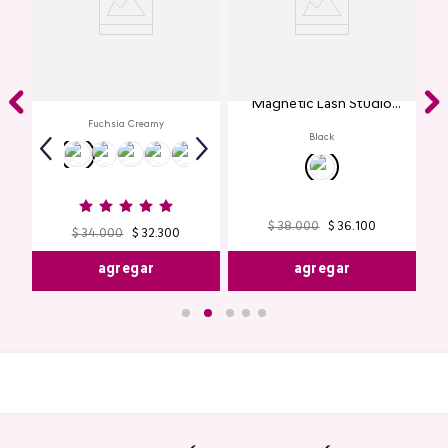
Creamy Lip Balm Cyplay
ye
Máscara de Pestañas
io
Magnetic Lash Studio
Look
Fuchsia Creamy
Black
$
38
.
000
$
36
.
100
$
34
.
000
$
32
.
300
agregar
agregar