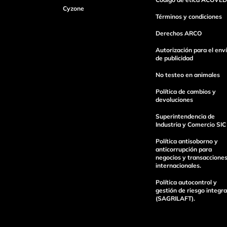
Cyzone
Dirección de email
Términos y condiciones
Derechos ARCO
Escribe un comentario
Autorización para el env
de publicidad
No testeo en animales
Política de cambios y
devoluciones
Superintendencia de
enviar comentario
Industria y Comercio SIC
Política antisoborno y
anticorrupción para
negocios y transaccione
internacionales.
Política autocontrol y
gestión de riesgo integra
(SAGRILAFT).