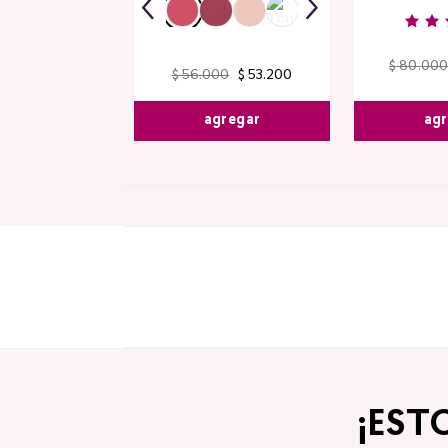
$
80
.
000
$
36
.
100
$
56
.
000
$
53
.
200
agr
egar
agregar
¡EST