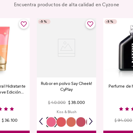
Encuentra productos de alta calidad en Cyzone
-
5 %
-
5 %
Rubor en polvo Say Cheek!
al Hidratante
Perfume de 
CyPlay
ove Edición
tada
$
40
.
000
$
38
.
000
Kiss & Blush
$
36
.
100
$
94
.
000