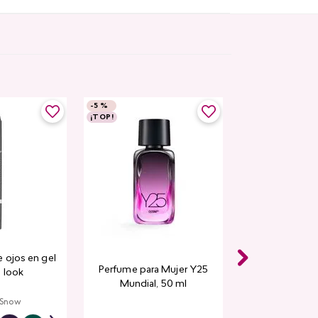
-
5 %
¡TOP!
 ojos en gel
Perfume para Mujer Y25
 look
Mundial​, 50 ml
 Snow