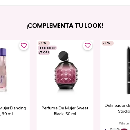
¡COMPLEMENTA TU LOOK!
-
5 %
-
5 %
Top Seller
¡TOP!
Delineador de
Mujer Dancing
Perfume De Mujer Sweet
Studio
, 90 ml
Black, 50 ml
White