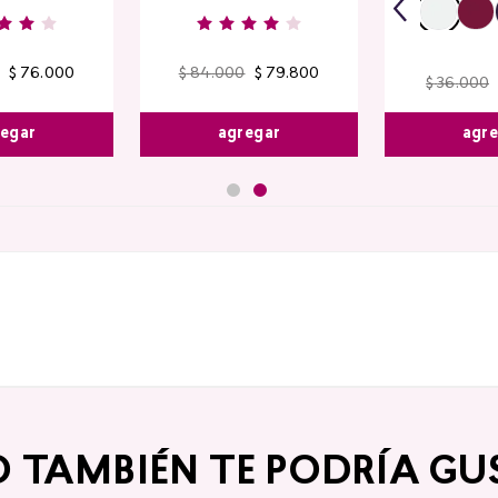
$
76
.
000
$
84
.
000
$
79
.
800
$
36
.
000
egar
agregar
agr
O TAMBIÉN TE PODRÍA GU