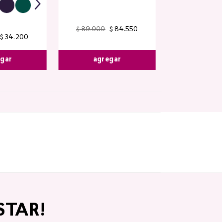
$
89
.
000
$
84
.
550
$
34
.
200
egar
agregar
STAR!