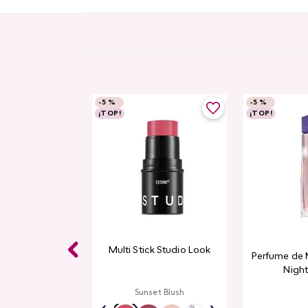
-
5 %
-
5 %
¡TOP!
¡TOP!
e Pestañas
Multi Stick Studio Look
Perfume de 
h Studio Look
Night
ack
Sunset Blush