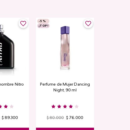
-
5 %
-
5 %
¡TOP!
Top Seller
hombre Nitro
Perfume de Mujer Dancing
Contorno de
Night, 90 ml
Detox Skin Fi
$
89
.
300
$
80
.
000
$
76
.
000
$
44
.
400