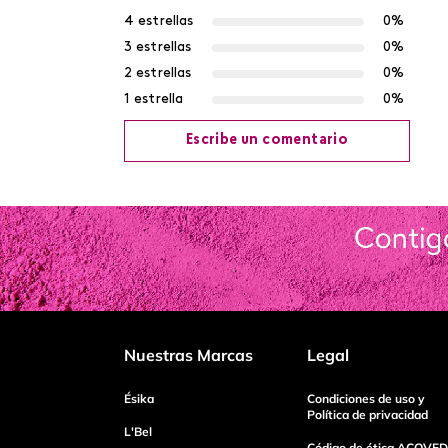
4 estrellas
0%
3 estrellas
0%
2 estrellas
0%
1 estrella
0%
Escribe un comentario
Agregar comentario
Título
Califica el producto de 1 a 5 estrellas
Nuestras Marcas
Legal
Tu nombre
Ésika
Condiciones de uso y
Política de privacidad
L'Bel
Código de ética ACOVED