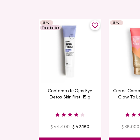
-
5 %
-
5 %
Top Seller
Contorno de Ojos Eye
Crema Corpor
Detox Skin First, 15 g
Glow To L
Limi
$
44
.
400
$
42
.
180
$
38
.
000