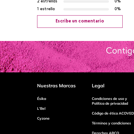
2 estrellas
0%
1 estrella
0%
Escribe un comentario
Agregar comentario
Título
Califica el producto de 1 a 5 estrellas
Nuestras Marcas
Legal
Tu nombre
Ésika
Condiciones de uso y
Política de privacidad
L'Bel
Código de ética ACOVED
Cyzone
Dirección de email
Términos y condiciones
Derechos ARCO