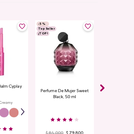
-
5 %
Top Seller
¡TOP!
Balm Cyplay
Perfume De Mujer Sweet
Black, 50 ml
 Creamy
$
84
.
000
$
79
.
800