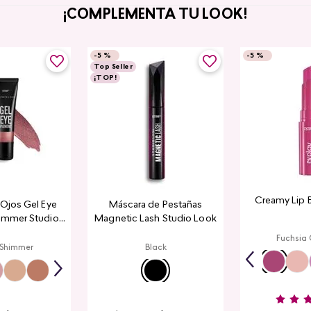
¡COMPLEMENTA TU LOOK!
-
5 %
-
5 %
Top Seller
¡TOP!
Creamy Lip 
a Ojos Gel Eye
Máscara de Pestañas
immer Studio
Magnetic Lash Studio Look
ook
Fuchsia
 Shimmer
Black