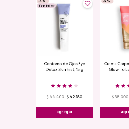
-
5 %
-
5 %
Top Seller
Contorno de Ojos Eye
Crema Corpor
Detox Skin First, 15 g
Glow To L
Limi
$
44
.
400
$
42
.
180
$
38
.
000
agregar
agr