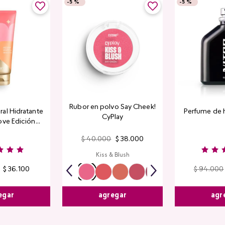
-
5 %
-
5 %
Rubor en polvo Say Cheek!
al Hidratante
Perfume de 
CyPlay
ove Edición
tada
$
40
.
000
$
38
.
000
Kiss & Blush
$
36
.
100
$
94
.
000
egar
agr
agregar