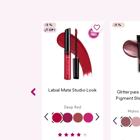
-
5 %
-
5 %
¡TOP!
Labial Mate Studio Look
Glitter par
Pigment Sh
L
Deep Red
Malva