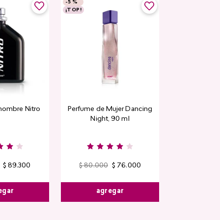
-
5 %
¡TOP!
hombre Nitro
Perfume de Mujer Dancing
Night, 90 ml
$
89
.
300
$
80
.
000
$
76
.
000
egar
agregar