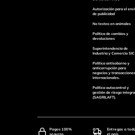
Escribe un comentario
Autorización para el env
de publicidad
No testeo en animales
Política de cambios y
devoluciones
Superintendencia de
enviar comentario
Industria y Comercio SIC
Política antisoborno y
anticorrupción para
negocios y transaccione
internacionales.
Política autocontrol y
gestión de riesgo integra
(SAGRILAFT).
Pagos 100%
Entregas a tod
seguros
el país