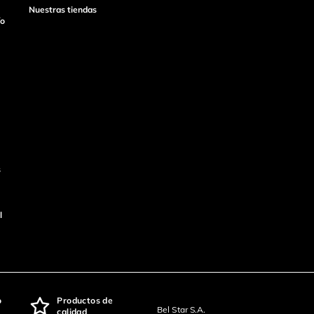
Nuestras tiendas
ío
s
l
o
Productos de
Bel Star S.A.
calidad