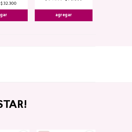
$
32
.
300
agregar
egar
STAR!