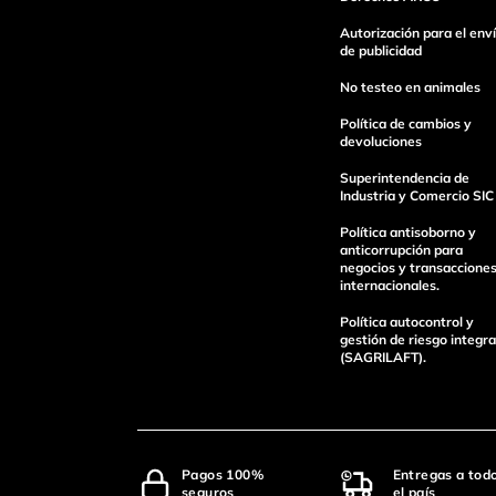
Escribe un comentario
Autorización para el env
de publicidad
No testeo en animales
Política de cambios y
devoluciones
Superintendencia de
enviar comentario
Industria y Comercio SIC
Política antisoborno y
anticorrupción para
negocios y transaccione
internacionales.
Política autocontrol y
gestión de riesgo integra
(SAGRILAFT).
Pagos 100%
Entregas a tod
seguros
el país