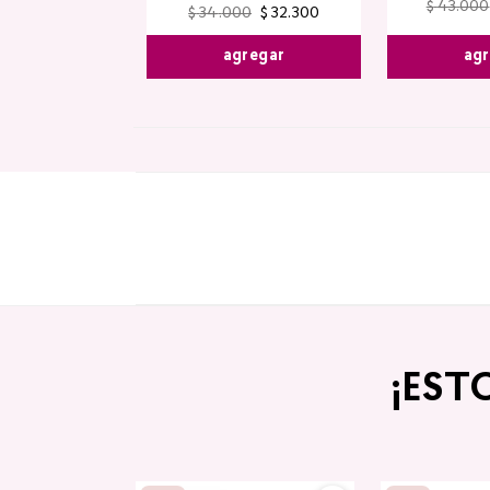
$
43
.
000
$
34
.
000
$
32
.
300
agr
agregar
¡EST