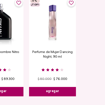
-
5 %
¡TOP!
hombre Nitro
Perfume de Mujer Dancing
Night, 90 ml
$
89
.
300
$
80
.
000
$
76
.
000
egar
agregar