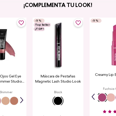
¡COMPLEMENTA TU LOOK!
-
5 %
-
5 %
Top Seller
¡TOP!
Creamy Lip 
a Ojos Gel Eye
Máscara de Pestañas
immer Studio
Magnetic Lash Studio Look
ook
Fuchsia
 Shimmer
Black