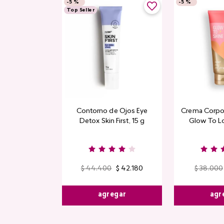
-
5 %
-
5 %
Top Seller
Contorno de Ojos Eye
Crema Corpor
Detox Skin First, 15 g
Glow To L
Limi
$
44
.
400
$
42
.
180
$
38
.
000
agregar
agr