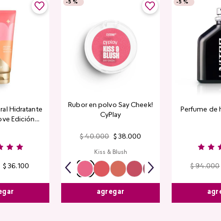
-
5 %
-
5 %
Rubor en polvo Say Cheek!
al Hidratante
Perfume de 
CyPlay
ove Edición
tada
$
40
.
000
$
38
.
000
Kiss & Blush
$
36
.
100
$
94
.
000
egar
agr
agregar