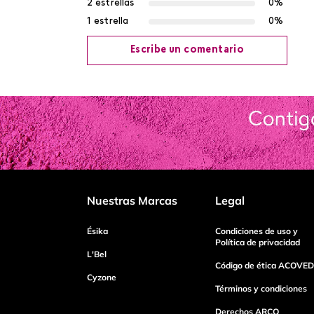
2 estrellas
0%
1 estrella
0%
Escribe un comentario
Agregar comentario
Título
Califica el producto de 1 a 5 estrellas
Nuestras Marcas
Legal
Tu nombre
Ésika
Condiciones de uso y
Política de privacidad
L'Bel
Código de ética ACOVED
Cyzone
Dirección de email
Términos y condiciones
Derechos ARCO