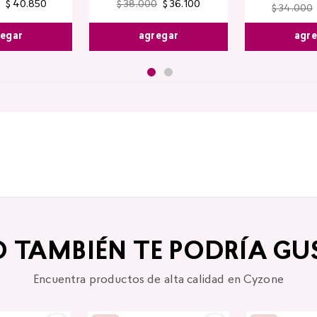
$
40
.
850
$
38
.
000
$
36
.
100
$
34
.
000
egar
agregar
agr
O TAMBIÉN TE PODRÍA GU
Encuentra productos de alta calidad en Cyzone