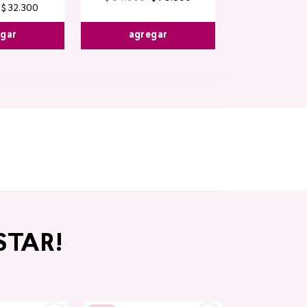
$
32
.
300
agregar
egar
STAR!