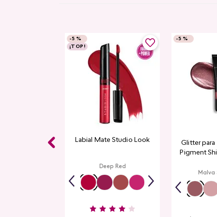
-
5 %
-
5 %
¡TOP!
Labial Mate Studio Look
Glitter par
Pigment Sh
L
Deep Red
Malva