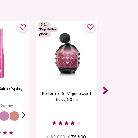
-
5 %
Top Seller
¡TOP!
Balm Cyplay
Perfume De Mujer Sweet
Black, 50 ml
 Creamy
$
84
.
000
$
79
.
800