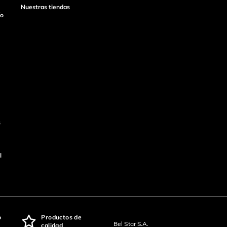
Nuestras tiendas
ío
s
l
o
Productos de
Bel Star S.A.
calidad