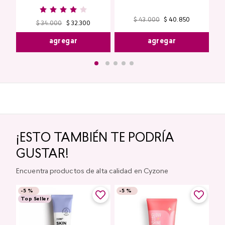
$
43
.
000
$
40
.
850
$
34
.
000
$
32
.
300
agregar
agregar
¡ESTO TAMBIÉN TE PODRÍA
GUSTAR!
Encuentra productos de alta calidad en Cyzone
-
5 %
-
5 %
Top Seller