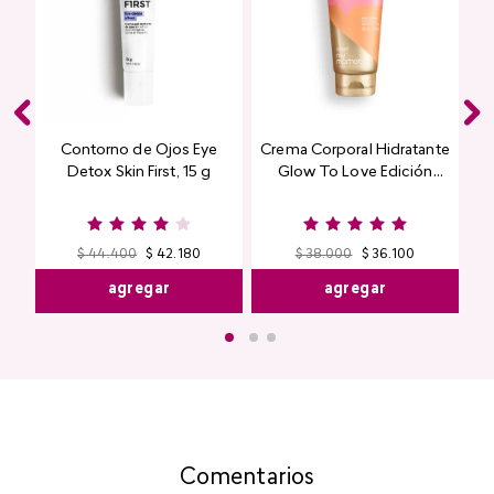
Contorno de Ojos Eye
Crema Corporal Hidratante
Detox Skin First, 15 g
Glow To Love Edición
Limitada
$
44
.
400
$
42
.
180
$
38
.
000
$
36
.
100
agregar
agregar
Comentarios