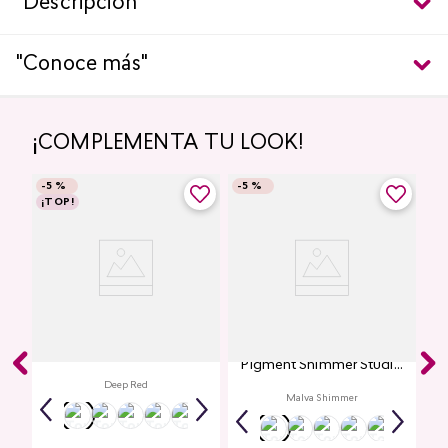
"Descripción"
"Conoce más"
¡COMPLEMENTA TU LOOK!
-
5 %
-
5 %
¡TOP!
Labial Mate Studio Look
Glitter para Ojos Gel Eye
Pigment Shimmer Studio
Look
Deep Red
Malva Shimmer