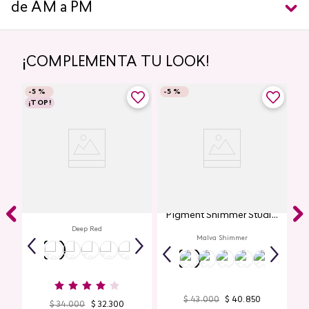
de AM a PM
¡COMPLEMENTA TU LOOK!
-
5 %
-
5 %
¡TOP!
Labial Mate Studio Look
Glitter para Ojos Gel Eye
Pigment Shimmer Studio
Look
Deep Red
Malva Shimmer
$
43
.
000
$
40
.
850
$
34
.
000
$
32
.
300