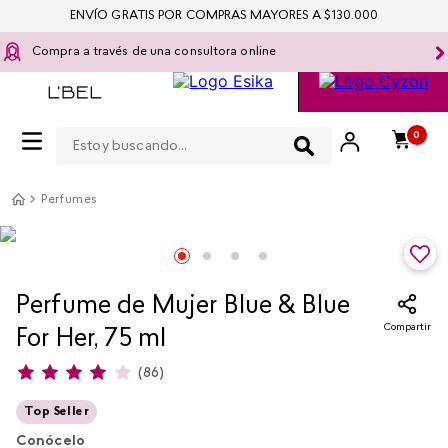
ENVÍO GRATIS POR COMPRAS MAYORES A $130.000
Compra a través de una consultora online
Estoy buscando...
0
Perfumes
Perfume de Mujer Blue & Blue
Compartir
For Her, 75 ml
(
86
)
Top Seller
Conócelo