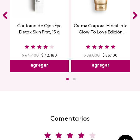
Contorno de Ojos Eye
Crema Corporal Hidratante
Detox Skin First, 15 g
Glow To Love Edición
Limitada
$
44
.
400
$
42
.
180
$
38
.
000
$
36
.
100
agregar
agregar
Comentarios