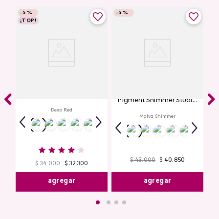
-
5 %
-
5 %
¡TOP!
Labial Mate Studio Look
Glitter para Ojos Gel Eye
Pigment Shimmer Studio
Look
Deep Red
Malva Shimmer
$
43
.
000
$
40
.
850
$
34
.
000
$
32
.
300
agregar
agregar