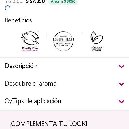
$
61
.
000
$
57
.
950
Ahorra
$
3050
Beneficios
,
,
Descripción
Descubre el aroma
CyTips de aplicación
¡COMPLEMENTA TU LOOK!