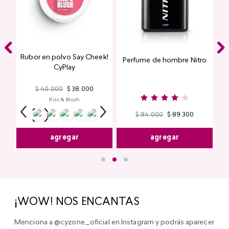
Rubor en polvo Say Cheek!
Perfume de hombre Nitro
nte
CyPlay
n
$
40
.
000
$
38
.
000
Kiss & Blush
$
94
.
000
$
89
.
300
agregar
agregar
¡WOW! NOS ENCANTAS
Menciona a @cyzone_oficial en Instagram y podrás aparecer