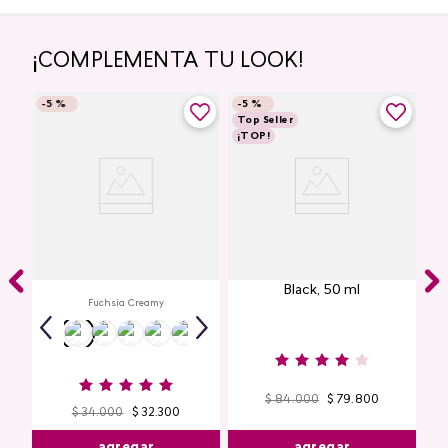
¡COMPLEMENTA TU LOOK!
-
5 %
-
5 %
Top Seller
¡TOP!
Creamy Lip Balm Cyplay
ye
Perfume De Mujer Sweet
io
Black, 50 ml
Fuchsia Creamy
$
84
.
000
$
79
.
800
$
34
.
000
$
32
.
300