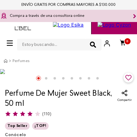
ENVÍO GRATIS POR COMPRAS MAYORES A $130.000
Compra a través de una consultora online
Estoy buscando...
0
Perfumes
Perfume De Mujer Sweet Black,
Compartir
50 ml
(
110
)
Top Seller
¡TOP!
Conócelo