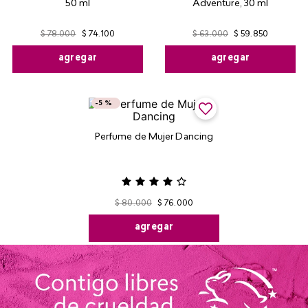
50 ml
Adventure, 30 ml
$
78
.
000
$
74
.
100
$
63
.
000
$
59
.
850
agregar
agregar
-
5 %
Perfume de Mujer Dancing
$
80
.
000
$
76
.
000
agregar