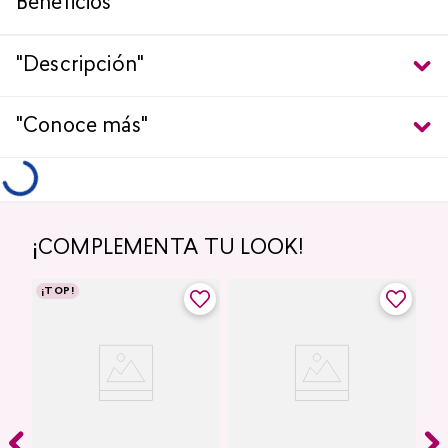
"Descripción"
"Conoce más"
¡COMPLEMENTA TU LOOK!
¡TOP!
Labial Mate Studio Look
Glitter para Ojos Gel Eye
Pigment Shimmer Studio
Look
Deep Red
Malva Shimmer