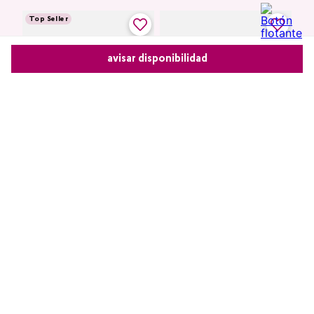
avisar disponibilidad
Comparte este producto
Contorno de Ojos Eye
Crema Corporal Hidratante
Detox Skin First, 15 g
Glow To Love Edición
Limitada
Copiar link
Whatsapp
Facebook
Más
$
44
.
400
$
42
.
180
$
38
.
000
$
36
.
100
agregar
agregar
Comentarios