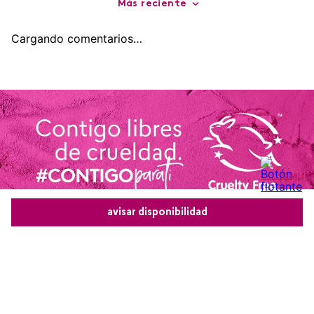
agregar
agregar
Comentarios
cargando el resumen…
Por favor, inicia sesión para escribir un comentario.
avisar disponibilidad
Más reciente
Comparte este producto
Cargando comentarios…
Copiar link
Whatsapp
Facebook
Más