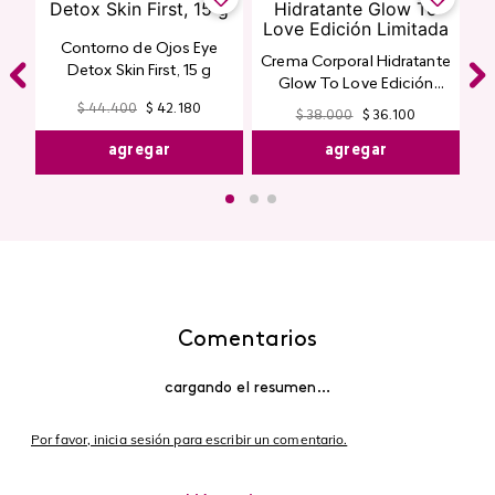
agregar
agregar
¡ESTO TAMBIÉN TE PODRÍA
GUSTAR!
Encuentra productos de alta calidad en Cyzone
-
5 %
-
5 %
Contorno de Ojos Eye
Crema Corporal Hidratante
Detox Skin First, 15 g
Glow To Love Edición
Limitada
$
44
.
400
$
42
.
180
$
38
.
000
$
36
.
100