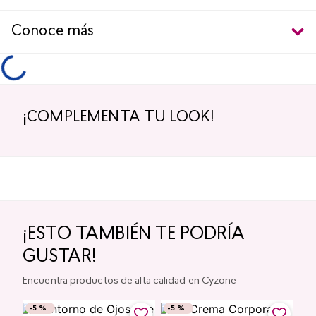
Conoce más
¡COMPLEMENTA TU LOOK!
-
5 %
-
5 %
¡TOP!
Labial Mate Studio Look
Glitter para Ojos Gel Eye
Pigment Shimmer Studio
Look
$
34
.
000
$
32
.
300
$
43
.
000
$
40
.
850