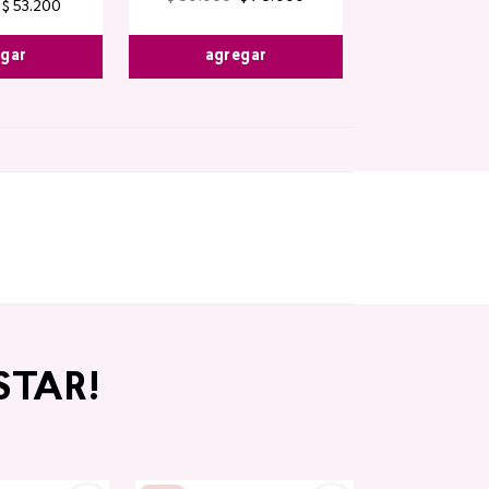
$
53
.
200
agregar
egar
STAR!