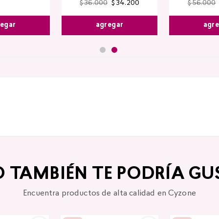
$
36
.
000
$
34
.
200
$
56
.
000
agregar
agr
egar
O TAMBIÉN TE PODRÍA GU
Encuentra productos de alta calidad en Cyzone