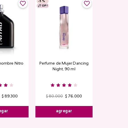
-
5 %
-
5 %
¡TOP!
Top Seller
hombre Nitro
Perfume de Mujer Dancing
Contorno de
Night, 90 ml
Detox Skin Fi
$
89
.
300
$
80
.
000
$
76
.
000
$
44
.
400
egar
agregar
agre