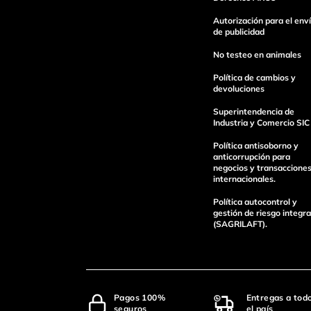
Escribe un comentario
Autorización para el env
de publicidad
No testeo en animales
Política de cambios y
devoluciones
Superintendencia de
enviar comentario
Industria y Comercio SIC
Política antisoborno y
anticorrupción para
negocios y transaccione
internacionales.
Política autocontrol y
gestión de riesgo integra
(SAGRILAFT).
Pagos 100%
Entregas a tod
seguros
el país