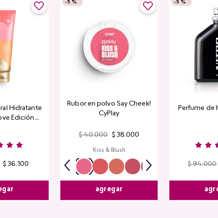
-
5 %
-
5 %
Rubor en polvo Say Cheek!
al Hidratante
Perfume de 
CyPlay
ove Edición
tada
$
40
.
000
$
38
.
000
Kiss & Blush
$
36
.
100
$
94
.
000
egar
agr
agregar