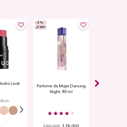
-
5 %
¡TOP!
Studio Look
Perfume de Mujer Dancing
Night, 90 ml
 Blush
$
80
.
000
$
76
.
000