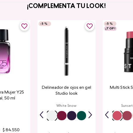
¡COMPLEMENTA TU LOOK!
-
5 %
-
5 %
¡TOP!
Delineador de ojos en gel
Multi Stick 
ra Mujer Y25
Studio look
l​, 50 ml
White Snow
Sunset
0
$
84
.
550