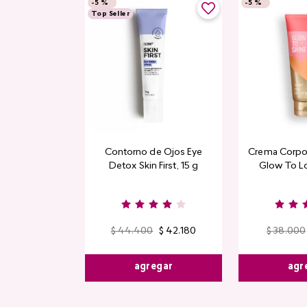
-
5 %
-
5 %
Top Seller
Contorno de Ojos Eye
Crema Corpor
Detox Skin First, 15 g
Glow To L
Limi
$
44
.
400
$
42
.
180
$
38
.
000
agregar
agr