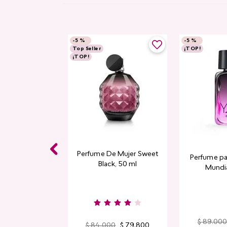
-
5 %
-
5 %
Top Seller
¡TOP!
¡TOP!
 Balm Cyplay
Perfume De Mujer Sweet
Perfume pa
Black, 50 ml
Mundia
a Creamy
$
89
.
00
$
84
.
000
$
79
.
800