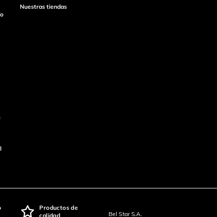
Nuestras tiendas
ío
s
l
o
Productos de
Bel Star S.A.
calidad