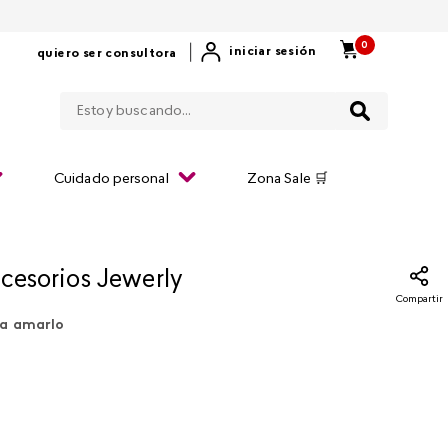
0
|
iniciar sesión
quiero ser consultora
Estoy buscando...
Cuidado personal
Zona Sale 🛒
ccesorios Jewerly
Compartir
a amarlo