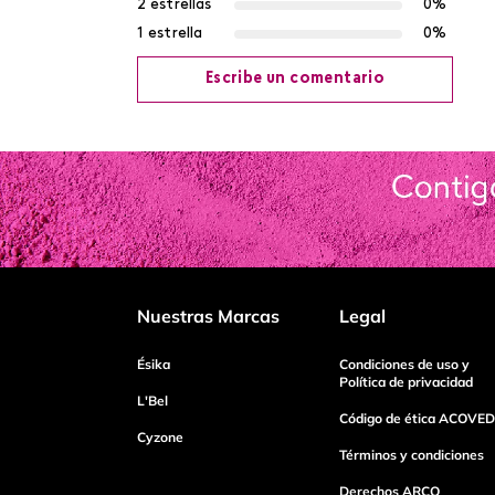
2 estrellas
0%
1 estrella
0%
Escribe un comentario
Agregar comentario
Título
Califica el producto de 1 a 5 estrellas
Nuestras Marcas
Legal
Tu nombre
Ésika
Condiciones de uso y
Política de privacidad
L'Bel
Código de ética ACOVED
Cyzone
Dirección de email
Términos y condiciones
Derechos ARCO