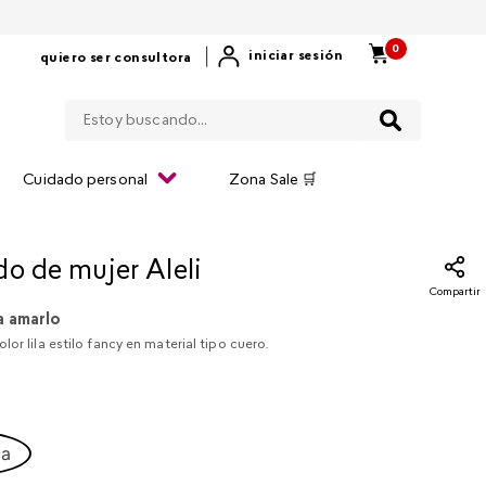
0
|
iniciar sesión
quiero ser consultora
Estoy buscando...
Cuidado personal
Zona Sale 🛒
do de mujer Aleli
Compartir
a amarlo
lor lila estilo fancy en material tipo cuero.
ca