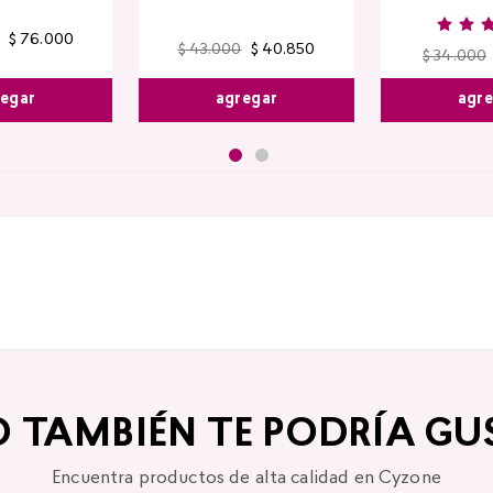
$
76
.
000
$
43
.
000
$
40
.
850
$
34
.
000
egar
agregar
agr
O TAMBIÉN TE PODRÍA GU
Encuentra productos de alta calidad en Cyzone