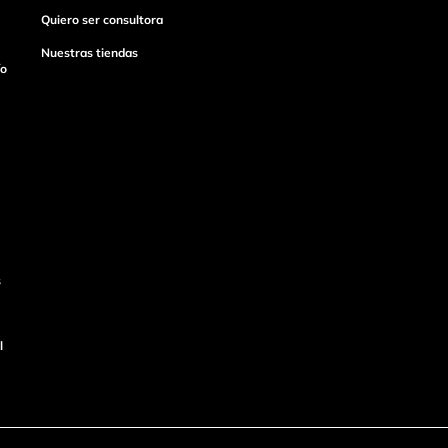
Quiero ser consultora
Nuestras tiendas
ío
s
l