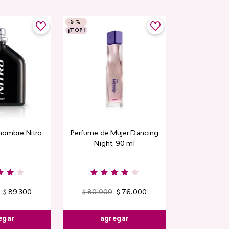
-
5 %
¡TOP!
hombre Nitro
Perfume de Mujer Dancing
Night, 90 ml
$
89
.
300
$
80
.
000
$
76
.
000
egar
agregar