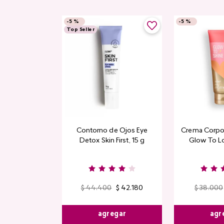
-
5 %
-
5 %
Top Seller
Contorno de Ojos Eye
Crema Corpor
Detox Skin First, 15 g
Glow To L
Limi
$
44
.
400
$
42
.
180
$
38
.
000
agregar
agr