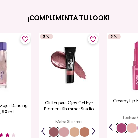
¡COMPLEMENTA TU LOOK!
-
5 %
-
5 %
Creamy Lip 
Glitter para Ojos Gel Eye
Mujer Dancing
Pigment Shimmer Studio
, 90 ml
Look
Fuchsia
Malva Shimmer