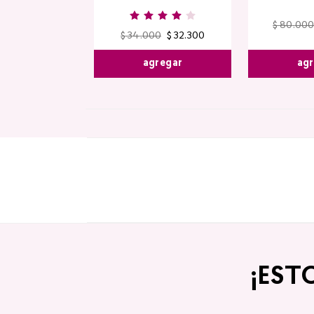
$
80
.
000
$
34
.
000
$
32
.
300
agr
agregar
¡EST