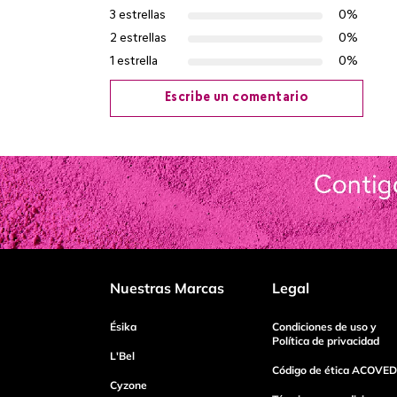
3 estrellas
0%
2 estrellas
0%
1 estrella
0%
Escribe un comentario
Agregar comentario
Título
Califica el producto de 1 a 5 estrellas
Nuestras Marcas
Legal
Tu nombre
Ésika
Condiciones de uso y
Política de privacidad
L'Bel
Código de ética ACOVED
Cyzone
Dirección de email