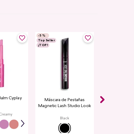
-
5 %
Top Seller
¡TOP!
Balm Cyplay
Máscara de Pestañas
Magnetic Lash Studio Look
 Creamy
Black