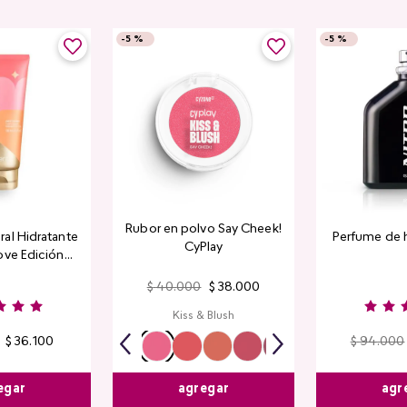
-
5 %
-
5 %
Rubor en polvo Say Cheek!
al Hidratante
Perfume de 
CyPlay
ove Edición
tada
$
40
.
000
$
38
.
000
Kiss & Blush
$
36
.
100
$
94
.
000
egar
agr
agregar