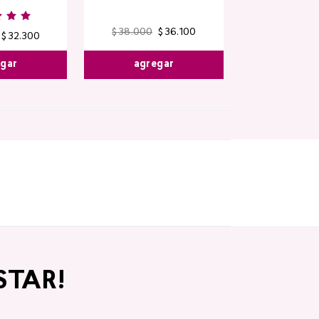
$
38
.
000
$
36
.
100
$
32
.
300
agregar
egar
STAR!