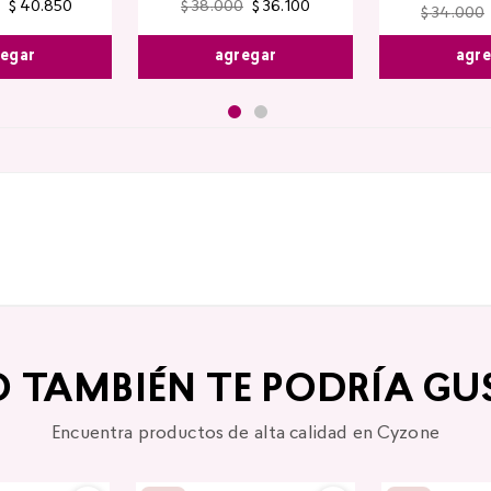
$
40
.
850
$
38
.
000
$
36
.
100
$
34
.
000
egar
agregar
agr
O TAMBIÉN TE PODRÍA GU
Encuentra productos de alta calidad en Cyzone