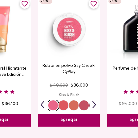
-
5 %
-
5 %
Rubor en polvo Say Cheek!
al Hidratante
Perfume de 
CyPlay
ove Edición
tada
$
40
.
000
$
38
.
000
Kiss & Blush
$
36
.
100
$
94
.
000
egar
agr
agregar