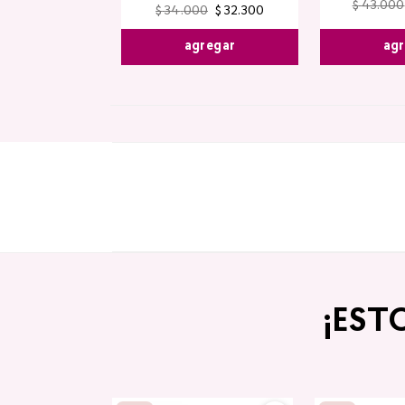
$
43
.
000
$
34
.
000
$
32
.
300
agr
agregar
¡EST