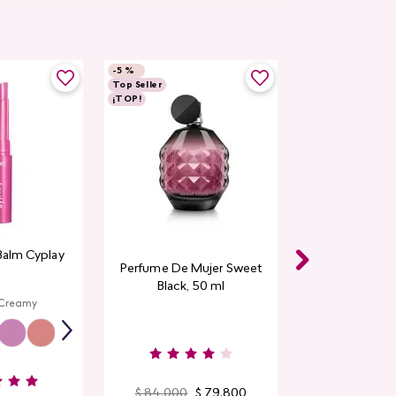
-
5 %
Top Seller
¡TOP!
Balm Cyplay
Perfume De Mujer Sweet
Black, 50 ml
 Creamy
$
84
.
000
$
79
.
800