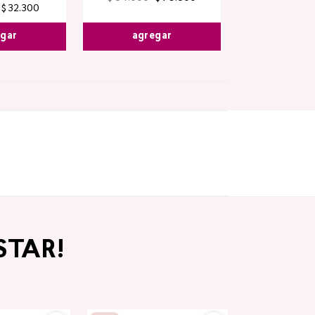
$
32
.
300
agregar
egar
STAR!