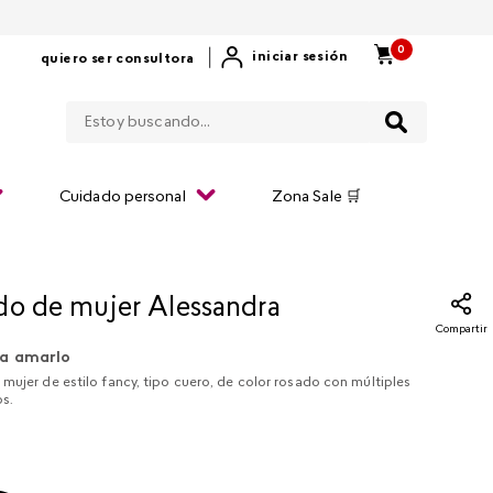
0
|
iniciar sesión
quiero ser consultora
Estoy buscando...
Cuidado personal
Zona Sale 🛒
do de mujer Alessandra
Compartir
a amarlo
mujer de estilo fancy, tipo cuero, de color rosado con múltiples
s.