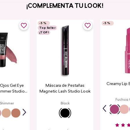
¡COMPLEMENTA TU LOOK!
-
5 %
-
5 %
Top Seller
¡TOP!
Creamy Lip 
a Ojos Gel Eye
Máscara de Pestañas
immer Studio
Magnetic Lash Studio Look
ook
Fuchsia
 Shimmer
Black