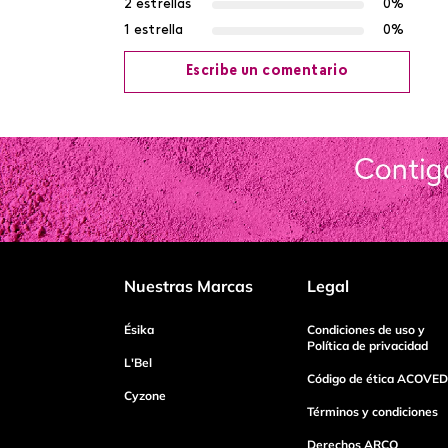
2 estrellas
0%
1 estrella
0%
Escribe un comentario
Agregar comentario
Título
Califica el producto de 1 a 5 estrellas
Nuestras Marcas
Legal
Tu nombre
Ésika
Condiciones de uso y
Política de privacidad
L'Bel
Código de ética ACOVED
Cyzone
Dirección de email
Términos y condiciones
Derechos ARCO