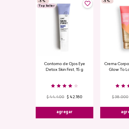
-
5 %
-
5 %
Top Seller
Contorno de Ojos Eye
Crema Corpor
Detox Skin First, 15 g
Glow To L
Limi
$
44
.
400
$
42
.
180
$
38
.
000
agregar
agr