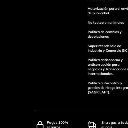
Escribe un comentario
Autorización para el env
de publicidad
No testeo en animales
Política de cambios y
devoluciones
Superintendencia de
enviar comentario
Industria y Comercio SIC
Política antisoborno y
anticorrupción para
negocios y transaccione
internacionales.
Política autocontrol y
gestión de riesgo integra
(SAGRILAFT).
Pagos 100%
Entregas a tod
seguros
el país