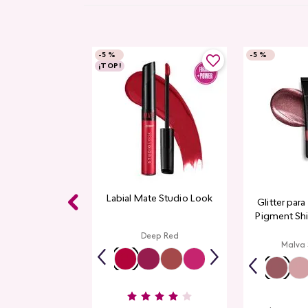
-
5 %
-
5 %
¡TOP!
Labial Mate Studio Look
Glitter par
Pigment Sh
L
Deep Red
Malva