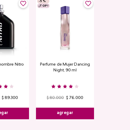
-
5 %
¡TOP!
hombre Nitro
Perfume de Mujer Dancing
Night, 90 ml
$
89
.
300
$
80
.
000
$
76
.
000
egar
agregar