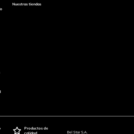
Nuestras tiendas
ío
s
l
o
Productos de
Bel Star S.A.
calidad