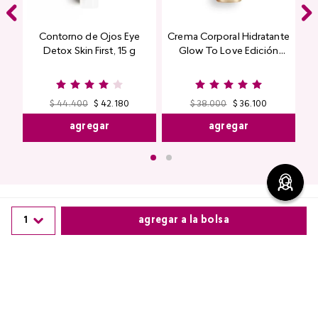
Contorno de Ojos Eye
Crema Corporal Hidratante
Detox Skin First, 15 g
Glow To Love Edición
Limitada
$
44
.
400
$
42
.
180
$
38
.
000
$
36
.
100
agregar
agregar
1
agregar a la bolsa
Comentarios
Comparte este producto
cargando el resumen…
Copiar link
Whatsapp
Facebook
Más
Por favor, inicia sesión para escribir un comentario.