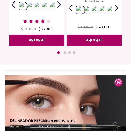
Malva Shimmer
$
43
.
000
$
40
.
850
$
34
.
000
$
32
.
300
agregar
agregar