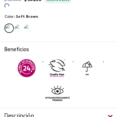
$
56
.
000
$
53
.
200
Ahorra
$
2800
Color
:
soft brown
Beneficios
,
,
,
Descripción