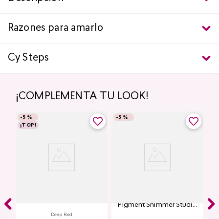
Razones para amarlo
Cy Steps
¡COMPLEMENTA TU LOOK!
-
5 %
-
5 %
¡TOP!
Labial Mate Studio Look
Glitter para Ojos Gel Eye
Pigment Shimmer Studio
Look
Deep Red