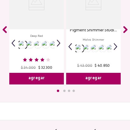
Labial Mate Studio Look
Glitter para Ojos Gel Eye
Pigment Shimmer Studio
Look
Deep Red
Malva Shimmer
$
43
.
000
$
40
.
850
$
34
.
000
$
32
.
300
agregar
agregar