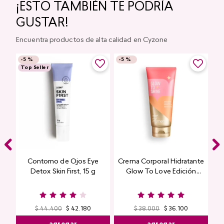
¡ESTO TAMBIÉN TE PODRÍA
GUSTAR!
Encuentra productos de alta calidad en Cyzone
-
5 %
-
5 %
Top Seller
Contorno de Ojos Eye
Crema Corporal Hidratante
Detox Skin First, 15 g
Glow To Love Edición
Limitada
$
44
.
400
$
42
.
180
$
38
.
000
$
36
.
100