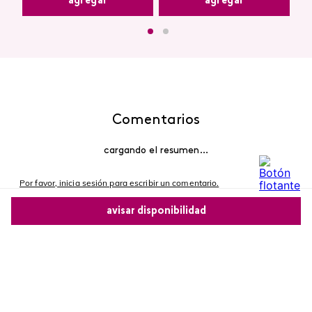
agregar
agregar
Comentarios
cargando el resumen…
Por favor, inicia sesión para escribir un comentario.
avisar disponibilidad
Más reciente
Comparte este producto
Cargando comentarios…
Copiar link
Whatsapp
Facebook
Más