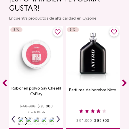
GUSTAR!
Encuentra productos de alta calidad en Cyzone
-
5 %
-
5 %
Rubor en polvo Say Cheek!
Perfume de hombre Nitro
nte
CyPlay
n
$
40
.
000
$
38
.
000
Kiss & Blush
$
94
.
000
$
89
.
300