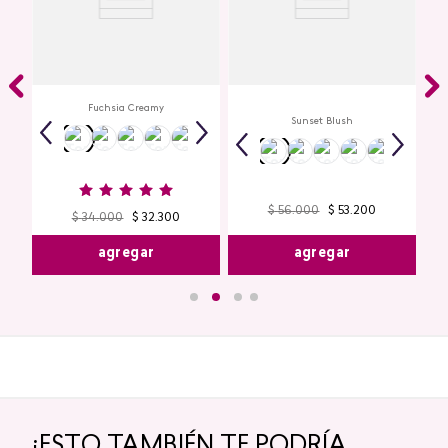
Creamy Lip Balm Cyplay
ye
Multi Stick Studio Look
io
Fuchsia Creamy
Sunset Blush
$
56
.
000
$
53
.
200
$
34
.
000
$
32
.
300
agregar
agregar
¡ESTO TAMBIÉN TE PODRÍA