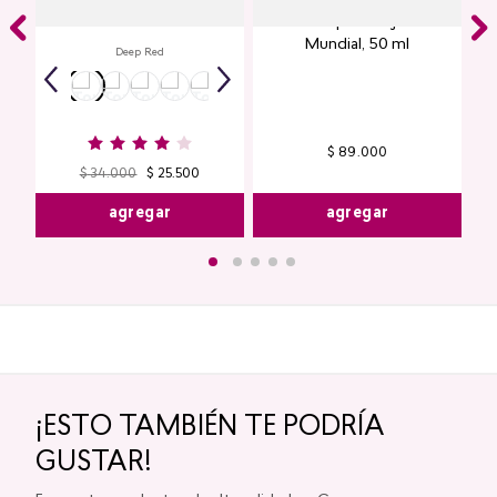
Labial Mate Studio Look
Perfume para Mujer Y25
Mundial​, 50 ml
Deep Red
$
89
.
000
$
34
.
000
$
25
.
500
agregar
agregar
¡ESTO TAMBIÉN TE PODRÍA
GUSTAR!