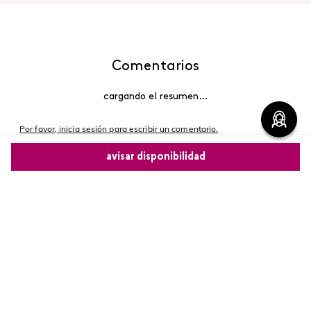
Comentarios
cargando el resumen…
Por favor, inicia sesión para escribir un comentario.
avisar disponibilidad
Más reciente
Comparte este producto
Cargando comentarios…
Copiar link
Whatsapp
Facebook
Más