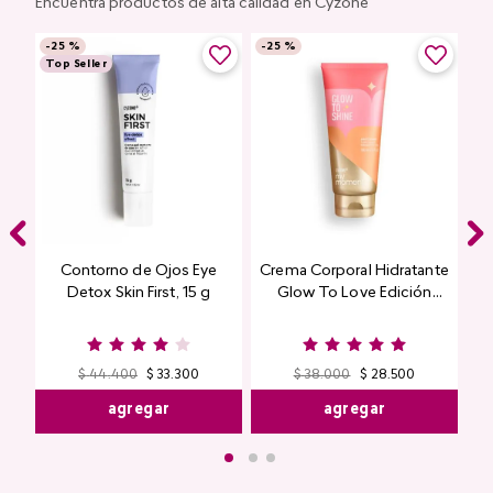
Encuentra productos de alta calidad en Cyzone
-
25 %
-
25 %
Top Seller
Contorno de Ojos Eye
Crema Corporal Hidratante
Detox Skin First, 15 g
Glow To Love Edición
Limitada
$
44
.
400
$
33
.
300
$
38
.
000
$
28
.
500
agregar
agregar