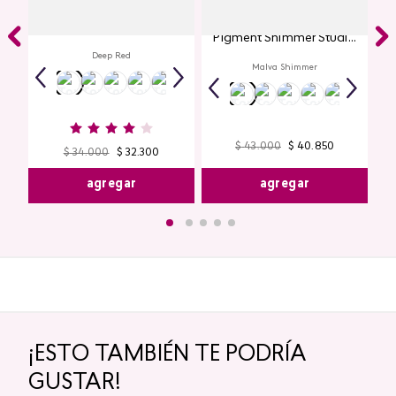
Labial Mate Studio Look
Glitter para Ojos Gel Eye
Pigment Shimmer Studio
Look
Deep Red
Malva Shimmer
$
43
.
000
$
40
.
850
$
34
.
000
$
32
.
300
agregar
agregar
¡ESTO TAMBIÉN TE PODRÍA
GUSTAR!