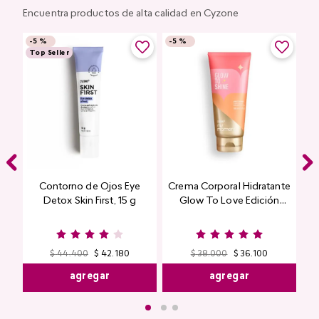
Encuentra productos de alta calidad en Cyzone
-
5 %
-
5 %
Top Seller
Contorno de Ojos Eye
Crema Corporal Hidratante
Detox Skin First, 15 g
Glow To Love Edición
Limitada
$
44
.
400
$
42
.
180
$
38
.
000
$
36
.
100
agregar
agregar