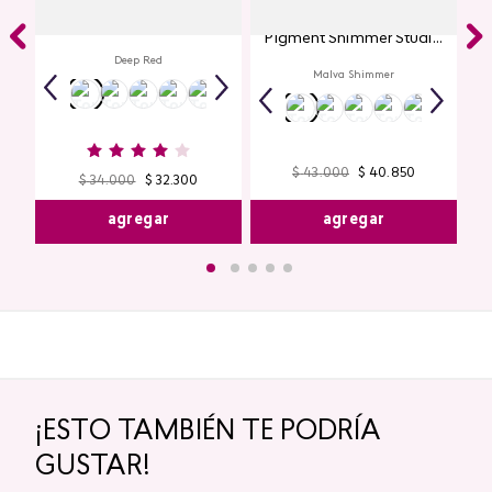
Labial Mate Studio Look
Glitter para Ojos Gel Eye
Pigment Shimmer Studio
Look
Deep Red
Malva Shimmer
$
43
.
000
$
40
.
850
$
34
.
000
$
32
.
300
agregar
agregar
¡ESTO TAMBIÉN TE PODRÍA
GUSTAR!