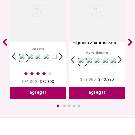
Labial Mate Studio Look
Glitter para Ojos Gel Eye
Pigment Shimmer Studio
Look
Deep Red
Malva Shimmer
$
43
.
000
$
40
.
850
$
34
.
000
$
32
.
300
agregar
agregar