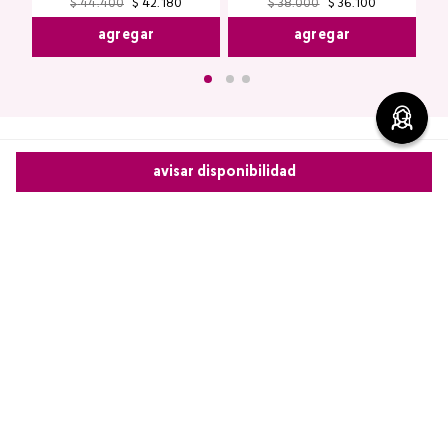
$
44
.
400
$
42
.
180
$
38
.
000
$
36
.
100
agregar
agregar
avisar disponibilidad
Comentarios
Comparte este producto
5 calificación promedio
Copiar link
Whatsapp
Facebook
Más
(7 comentarios)
5 estrellas
100%
4 estrellas
0%
3 estrellas
0%
2 estrellas
0%
1 estrella
0%