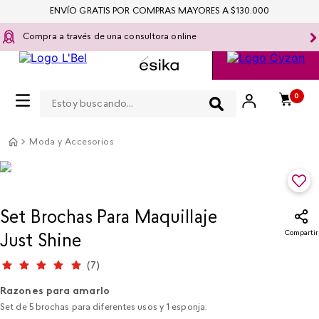
ENVÍO GRATIS POR COMPRAS MAYORES A $130.000
Compra a través de una consultora online
Estoy buscando...
0
Moda y Accesorios
Set Brochas Para Maquillaje
Compartir
Just Shine
(
7
)
Razones para amarlo
Set de 5 brochas para diferentes usos y 1 esponja.