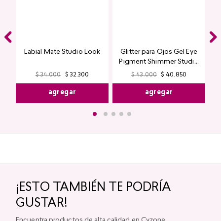
Labial Mate Studio Look
Glitter para Ojos Gel Eye
Pigment Shimmer Studio
Look
$
34
.
000
$
32
.
300
$
43
.
000
$
40
.
850
agregar
agregar
¡ESTO TAMBIÉN TE PODRÍA
GUSTAR!
Encuentra productos de alta calidad en Cyzone
-
5 %
-
5 %