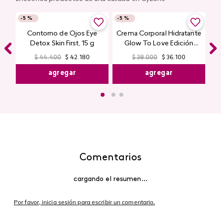
Contorno de Ojos Eye
Crema Corporal Hidratante
Detox Skin First, 15 g
Glow To Love Edición
Limitada
$
44
.
400
$
42
.
180
$
38
.
000
$
36
.
100
agregar
agregar
Comentarios
cargando el resumen…
5 estrellas
0%
4 estrellas
0%