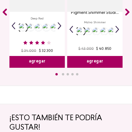
Labial Mate Studio Look
Glitter para Ojos Gel Eye
Pigment Shimmer Studio
Look
Deep Red
Malva Shimmer
$
43
.
000
$
40
.
850
$
34
.
000
$
32
.
300
agregar
agregar
¡ESTO TAMBIÉN TE PODRÍA
GUSTAR!