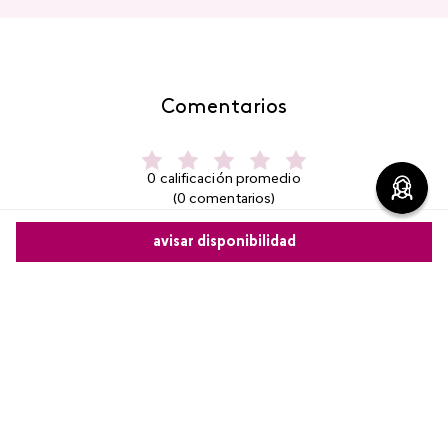
Comentarios
0 calificación promedio
(0 comentarios)
avisar disponibilidad
Por favor, inicia sesión para escribir un comentario.
Comparte este producto
Más reciente
No hay comentarios.
Copiar link
Whatsapp
Facebook
Más