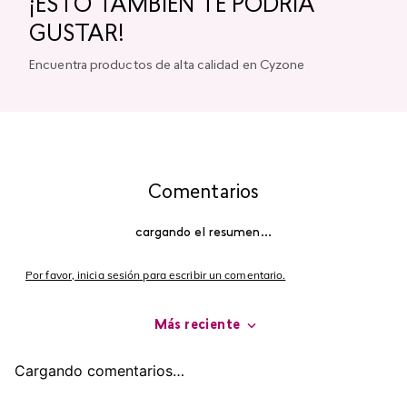
Descripción
Conoce más
¡COMPLEMENTA TU LOOK!
-
5 %
-
5 %
Labial Mate Studio Look
Glitter para Ojos Gel Eye
Pigment Shimmer Studio
Look
$
34
.
000
$
32
.
300
$
43
.
000
$
40
.
850
agregar
agregar