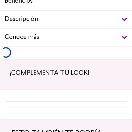
Set de brochas GLAM BEAUTY​
Compartir
Cargando comentarios…
Razones para amarlo
Set de 8 brochas de maquillaje para rostro y ojos con organizador 360°.
Práctico y estiloso.