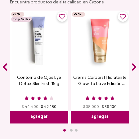
Encuentra productos de alta calidad en Cyzone
-
5 %
-
5 %
Top Seller
Contorno de Ojos Eye
Crema Corporal Hidratante
Detox Skin First, 15 g
Glow To Love Edición
Limitada
$
44
.
400
$
42
.
180
$
38
.
000
$
36
.
100
agregar
agregar