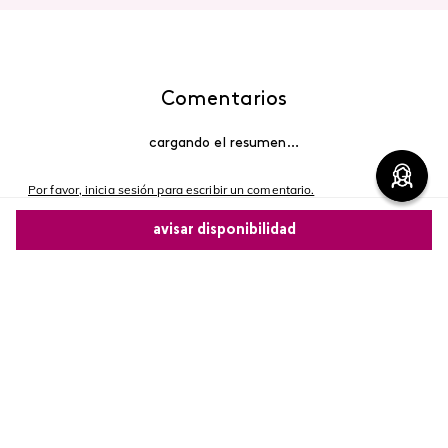
Comentarios
cargando el resumen…
Por favor, inicia sesión para escribir un comentario.
avisar disponibilidad
Más reciente
Comparte este producto
Cargando comentarios…
Copiar link
Whatsapp
Facebook
Más