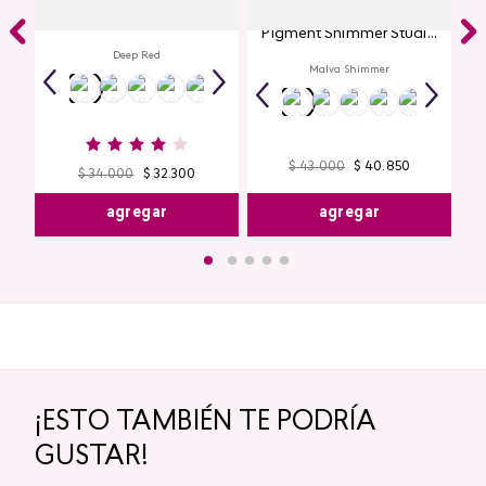
Labial Mate Studio Look
Glitter para Ojos Gel Eye
Pigment Shimmer Studio
Look
Deep Red
Malva Shimmer
$
43
.
000
$
40
.
850
$
34
.
000
$
32
.
300
agregar
agregar
¡ESTO TAMBIÉN TE PODRÍA
GUSTAR!