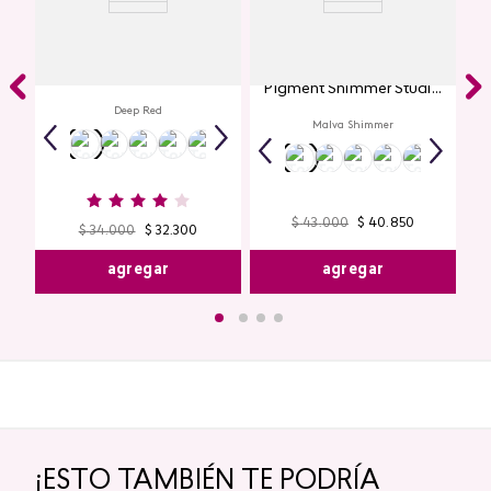
Labial Mate Studio Look
Glitter para Ojos Gel Eye
Pigment Shimmer Studio
Look
Deep Red
Malva Shimmer
$
43
.
000
$
40
.
850
$
34
.
000
$
32
.
300
agregar
agregar
¡ESTO TAMBIÉN TE PODRÍA