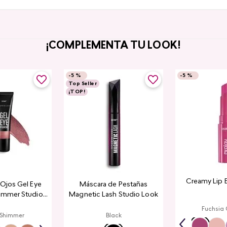
¡COMPLEMENTA TU LOOK!
-
5 %
-
5 %
Top Seller
¡TOP!
Creamy Lip 
a Ojos Gel Eye
Máscara de Pestañas
immer Studio
Magnetic Lash Studio Look
ook
Fuchsia
 Shimmer
Black