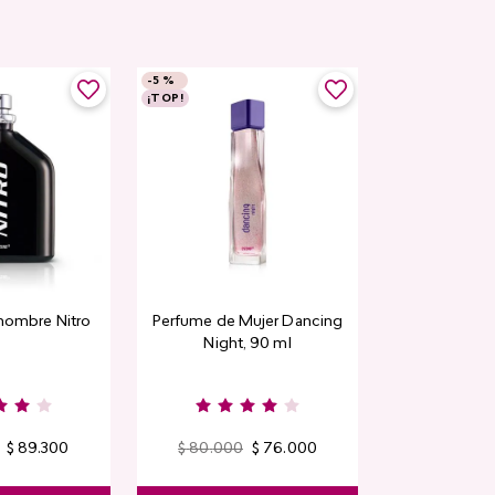
-
5 %
¡TOP!
hombre Nitro
Perfume de Mujer Dancing
Night, 90 ml
$
89
.
300
$
80
.
000
$
76
.
000