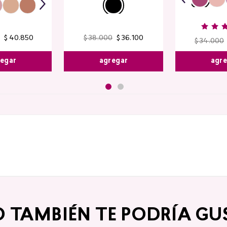
$
40
.
850
$
38
.
000
$
36
.
100
$
34
.
000
egar
agregar
agr
O TAMBIÉN TE PODRÍA GU