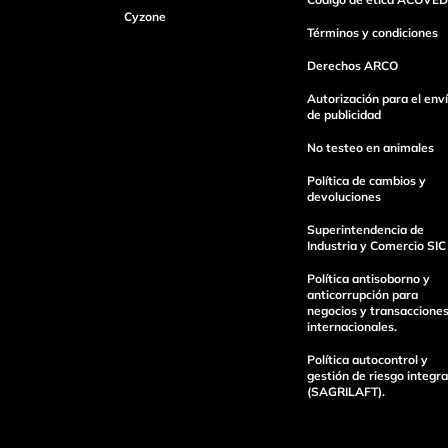
Cyzone
Dirección de email
Términos y condiciones
Derechos ARCO
Escribe un comentario
Autorización para el env
de publicidad
No testeo en animales
Política de cambios y
devoluciones
Superintendencia de
enviar comentario
Industria y Comercio SIC
Política antisoborno y
anticorrupción para
negocios y transaccione
internacionales.
Política autocontrol y
gestión de riesgo integra
(SAGRILAFT).