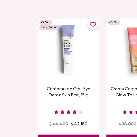
-
5 %
-
5 %
Top Seller
Contorno de Ojos Eye
Crema Corpor
Detox Skin First, 15 g
Glow To L
Limi
$
44
.
400
$
42
.
180
$
38
.
000