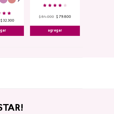
$
84
.
000
$
79
.
800
$
32
.
300
agregar
egar
STAR!