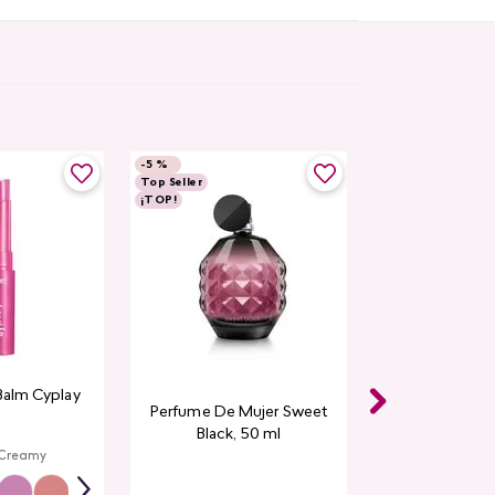
-
5 %
Top Seller
¡TOP!
Balm Cyplay
Perfume De Mujer Sweet
Black, 50 ml
 Creamy