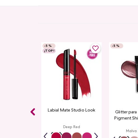
-
5 %
-
5 %
¡TOP!
Labial Mate Studio Look
Glitter par
Pigment Sh
L
Deep Red
Malva