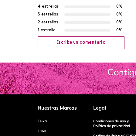
4 estrellas
0%
3 estrellas
0%
2 estrellas
0%
1 estrella
0%
Escribe un comentario
Agregar comentario
Título
Califica el producto de 1 a 5 estrellas
Nuestras Marcas
Legal
Tu nombre
Ésika
Condiciones de uso y
Política de privacidad
L'Bel
Código de ética ACOVED