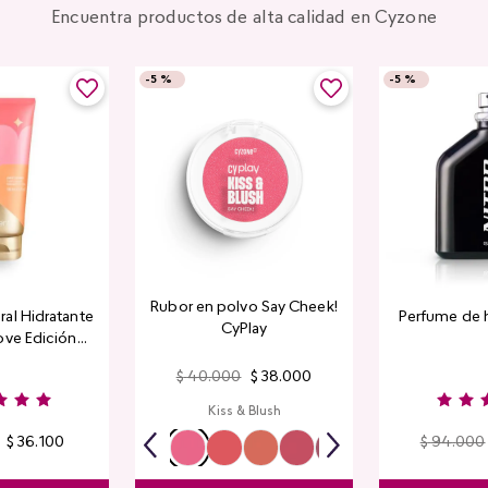
Encuentra productos de alta calidad en Cyzone
-
5 %
-
5 %
Rubor en polvo Say Cheek!
al Hidratante
Perfume de 
CyPlay
ove Edición
tada
$
40
.
000
$
38
.
000
Kiss & Blush
$
36
.
100
$
94
.
000