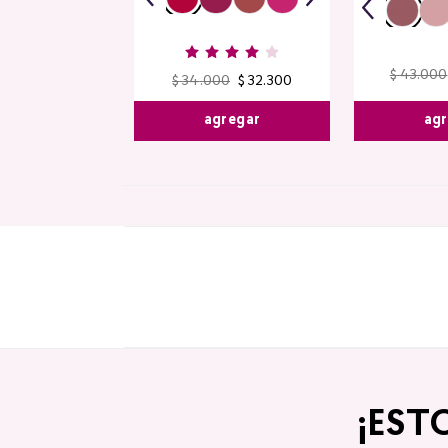
$
43
.
000
$
34
.
000
$
32
.
300
agr
agregar
¡EST