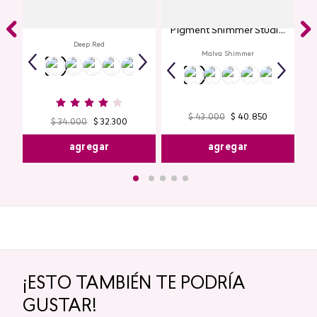
Labial Mate Studio Look
Glitter para Ojos Gel Eye
Pigment Shimmer Studio
Look
Deep Red
Malva Shimmer
$
43
.
000
$
40
.
850
$
34
.
000
$
32
.
300
agregar
agregar
¡ESTO TAMBIÉN TE PODRÍA
GUSTAR!