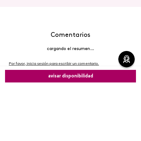
Comentarios
cargando el resumen…
Por favor, inicia sesión para escribir un comentario.
avisar disponibilidad
Más reciente
Comparte este producto
Cargando comentarios…
Copiar link
Whatsapp
Facebook
Más