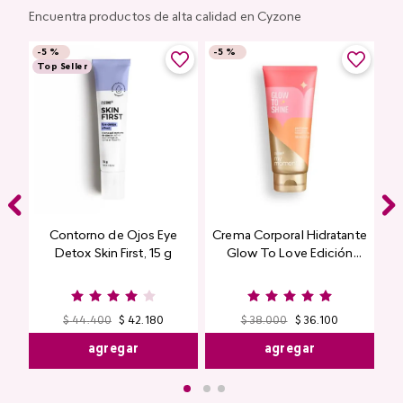
Encuentra productos de alta calidad en Cyzone
-
5 %
-
5 %
Top Seller
Contorno de Ojos Eye
Crema Corporal Hidratante
Detox Skin First, 15 g
Glow To Love Edición
Limitada
$
44
.
400
$
42
.
180
$
38
.
000
$
36
.
100
agregar
agregar