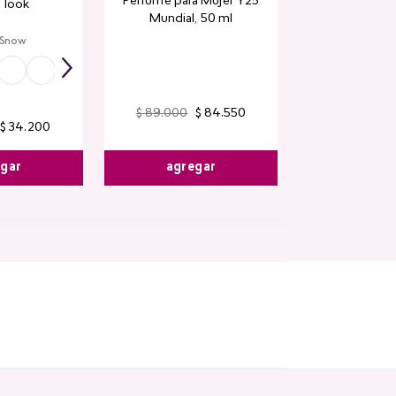
Perfume para Mujer Y25
 look
Mundial​, 50 ml
 Snow
$
89
.
000
$
84
.
550
$
34
.
200
egar
agregar