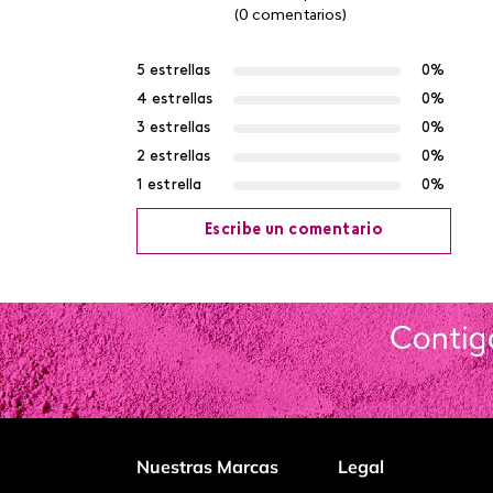
(0 comentarios)
5 estrellas
0%
4 estrellas
0%
3 estrellas
0%
2 estrellas
0%
1 estrella
0%
Escribe un comentario
Agregar comentario
Título
Califica el producto de 1 a 5 estrellas
Nuestras Marcas
Legal