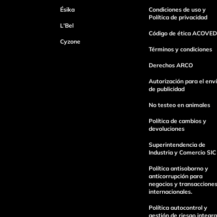
Tu nombre
Ésika
Condiciones de uso y
Política de privacidad
L'Bel
Código de ética ACOVED
Cyzone
Dirección de email
Términos y condiciones
Derechos ARCO
Escribe un comentario
Autorización para el env
de publicidad
No testeo en animales
Política de cambios y
devoluciones
Superintendencia de
enviar comentario
Industria y Comercio SIC
Política antisoborno y
anticorrupción para
negocios y transaccione
internacionales.
Política autocontrol y
gestión de riesgo integra