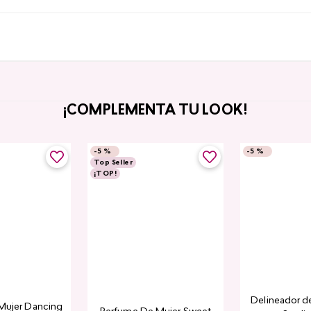
¡COMPLEMENTA TU LOOK!
-
5 %
-
5 %
Top Seller
¡TOP!
Delineador de
Mujer Dancing