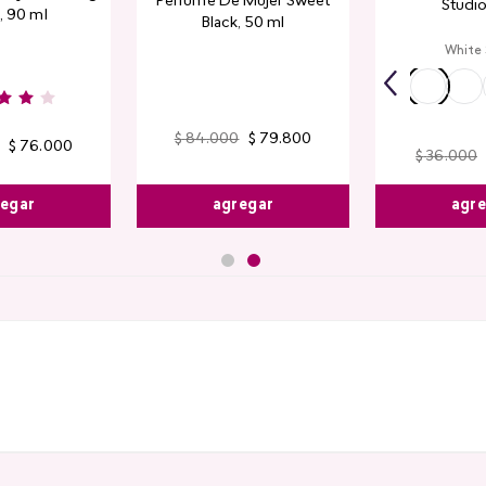
Perfume De Mujer Sweet
Studio
, 90 ml
Black, 50 ml
White
$
84
.
000
$
79
.
800
$
76
.
000
$
36
.
000
egar
agr
agregar