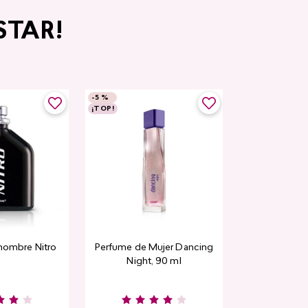
STAR!
-
5 %
-
5 %
¡TOP!
Top Seller
hombre Nitro
Perfume de Mujer Dancing
Contorno de
Night, 90 ml
Detox Skin Fi