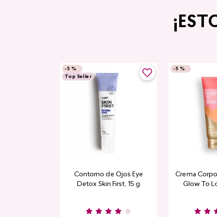
¡EST
-
5 %
-
5 %
Top Seller
Contorno de Ojos Eye
Crema Corpor
Detox Skin First, 15 g
Glow To L
Limi