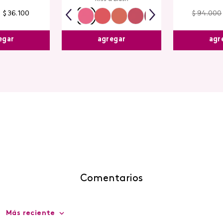
$
36
.
100
$
94
.
000
egar
agr
agregar
Comentarios
Más reciente