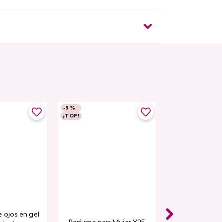
-
5 %
¡TOP!
 ojos en gel