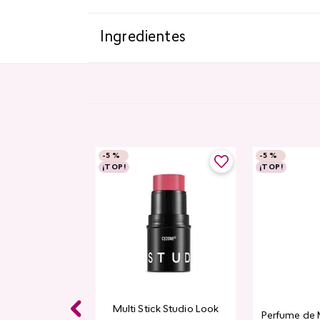
Ingredientes
-
5 %
-
5 %
¡TOP!
¡TOP!
e Pestañas
Multi Stick Studio Look
Perfume de 