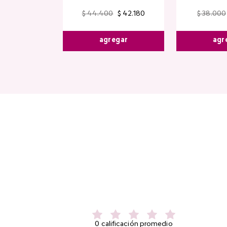
$
44
.
400
$
42
.
180
$
38
.
000
agregar
agr
0 calificación promedio