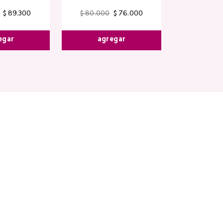
$
89
.
300
$
80
.
000
$
76
.
000
$
44
.
400
egar
agregar
agre