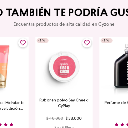
O TAMBIÉN TE PODRÍA GU
Encuentra productos de alta calidad en Cyzone
-
5 %
-
5 %
Rubor en polvo Say Cheek!
al Hidratante
Perfume de 
CyPlay
ove Edición
tada
$
40
.
000
$
38
.
000
Kiss & Blush