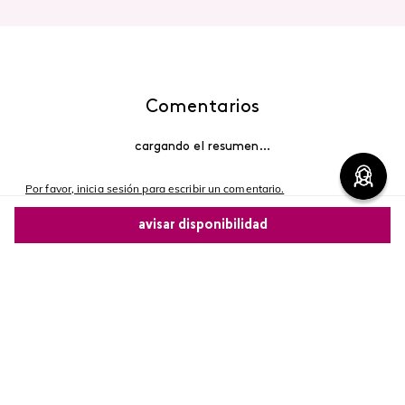
Comentarios
cargando el resumen…
Por favor, inicia sesión para escribir un comentario.
avisar disponibilidad
Más reciente
Comparte este producto
Cargando comentarios…
Copiar link
Whatsapp
Facebook
Más