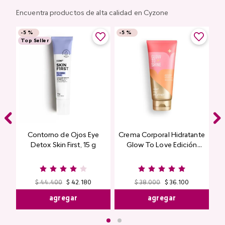
Encuentra productos de alta calidad en Cyzone
-
5 %
-
5 %
Top Seller
Contorno de Ojos Eye
Crema Corporal Hidratante
Detox Skin First, 15 g
Glow To Love Edición
Limitada
$
44
.
400
$
42
.
180
$
38
.
000
$
36
.
100
agregar
agregar