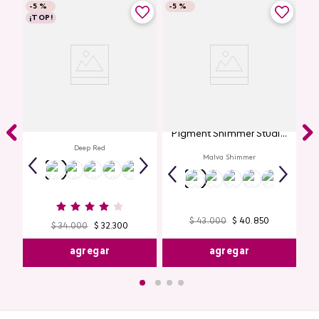
-
5 %
-
5 %
¡TOP!
Labial Mate Studio Look
Glitter para Ojos Gel Eye
Pigment Shimmer Studio
Look
Deep Red
Malva Shimmer
$
43
.
000
$
40
.
850
$
34
.
000
$
32
.
300
agregar
agregar