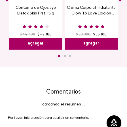
Contorno de Ojos Eye
Crema Corporal Hidratante
Detox Skin First, 15 g
Glow To Love Edición
Limitada
$
44
.
400
$
42
.
180
$
38
.
000
$
36
.
100
agregar
agregar
Comentarios
cargando el resumen…
Por favor, inicia sesión para escribir un comentario.