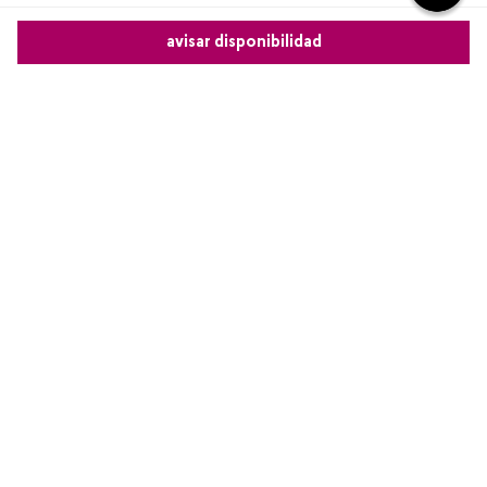
Más reciente
avisar disponibilidad
Cargando comentarios…
Comparte este producto
Copiar link
Whatsapp
Facebook
Más
Redes sociales de Cyzone