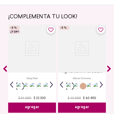
¡COMPLEMENTA TU LOOK!
-
5 %
-
5 %
¡TOP!
Labial Mate Studio Look
Glitter para Ojos Gel Eye
Pigment Shimmer Studio
Look
Deep Red
Malva Shimmer
$
34
.
000
$
32
.
300
$
43
.
000
$
40
.
850
agregar
agregar