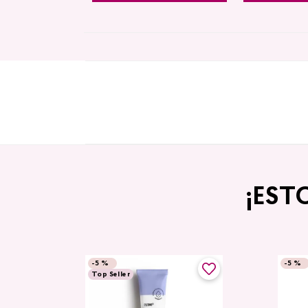
¡EST
-
5 %
-
5 %
Top Seller