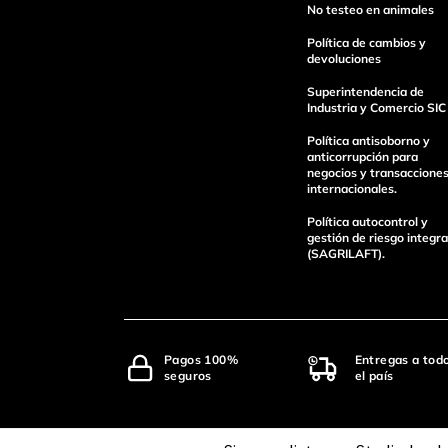
No testeo en animales
Política de cambios y
devoluciones
Superintendencia de
enviar comentario
Industria y Comercio SIC
Política antisoborno y
anticorrupción para
negocios y transaccione
internacionales.
Política autocontrol y
gestión de riesgo integra
(SAGRILAFT).
Pagos 100%
Entregas a tod
seguros
el país