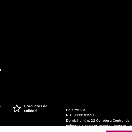
s
l
o
Productos de
Bel Star S.A.
calidad
NIT: 8000183591
Domicilio: Km. 22 Carretera Central del
Industrial Canavita, Vereda Canavita, T
Cundinamarca, Colombia