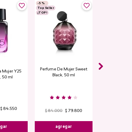
-
5 %
Top Seller
¡TOP!
Perfume De Mujer Sweet
a Mujer Y25
Black, 50 ml
, 50 ml
$
84
.
550
$
84
.
000
$
79
.
800
agregar
egar