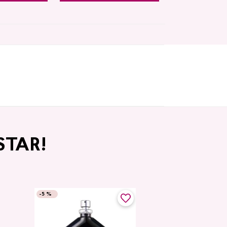
STAR!
-
5 %
-
5 %
Top Seller