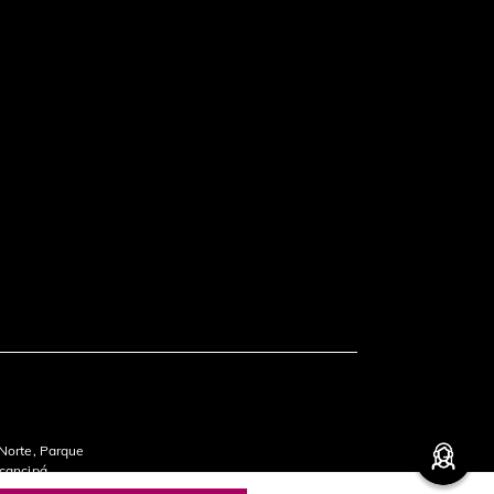
 Norte, Parque
ocancipá,