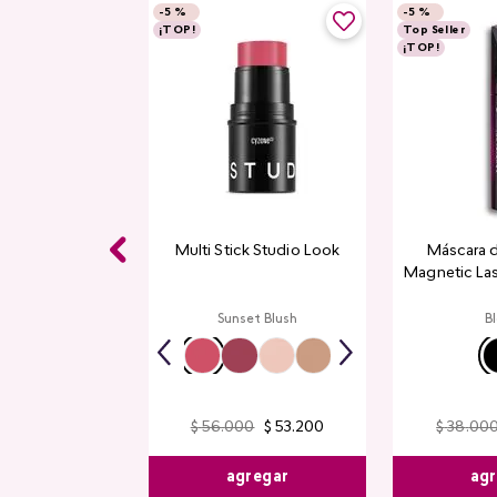
-
5 %
-
5 %
¡TOP!
Top Seller
¡TOP!
 Balm Cyplay
Multi Stick Studio Look
Máscara 
Magnetic La
a Creamy
Sunset Blush
B
$
56
.
000
$
53
.
200
$
38
.
00
$
32
.
300
agregar
agr
egar