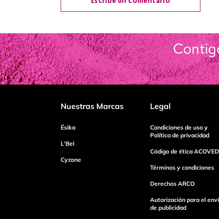
Escribe un comentario
Agregar comentario
Título
Califica el producto de 1 a 5 estrellas
Nuestras Marcas
Legal
Tu nombre
Ésika
Condiciones de uso y
Política de privacidad
L'Bel
Código de ética ACOVED
Cyzone
Dirección de email
Términos y condiciones
Derechos ARCO
Escribe un comentario
Autorización para el env
de publicidad