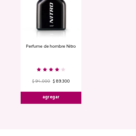
Perfume de hombre Nitro
Contorno de
Detox Skin Fi
$
94
.
000
$
89
.
300
$
44
.
400
agregar
agre