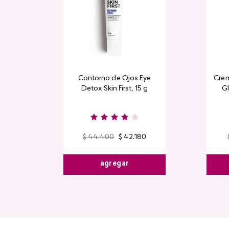
Contorno de Ojos Eye
Crem
Detox Skin First, 15 g
Gl
$
44
.
400
$
42
.
180
agregar