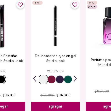
-
5 %
-
5 %
¡TOP!
de Pestañas
Delineador de ojos en gel
Perfume par
sh Studio Look
Studio look
Mundial​
lack
White Snow
$
89
.
000
0
$
36
.
100
$
36
.
000
$
34
.
200
egar
agregar
agr