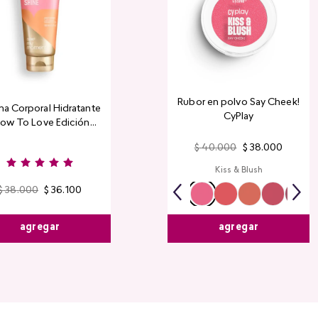
Rubor en polvo Say Cheek!
a Corporal Hidratante
CyPlay
ow To Love Edición
Limitada
$
40
.
000
$
38
.
000
Kiss & Blush
$
38
.
000
$
36
.
100
agregar
agregar