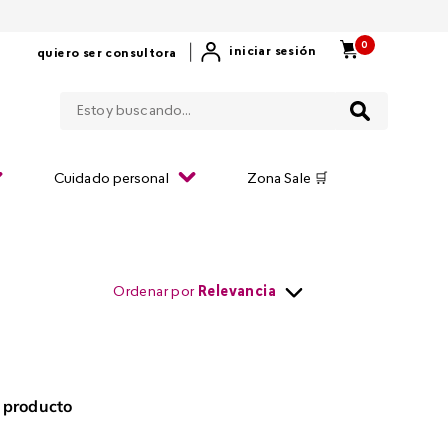
0
|
iniciar sesión
quiero ser consultora
Estoy buscando...
Cuidado personal
Zona Sale 🛒
Ordenar por
Relevancia
 producto