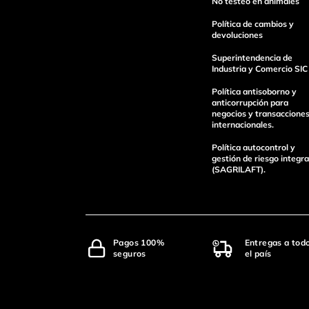
No testeo en animales
Política de cambios y
devoluciones
Superintendencia de
Industria y Comercio SIC
Política antisoborno y
anticorrupción para
negocios y transaccione
internacionales.
Política autocontrol y
gestión de riesgo integra
(SAGRILAFT).
Pagos 100%
Entregas a tod
seguros
el país