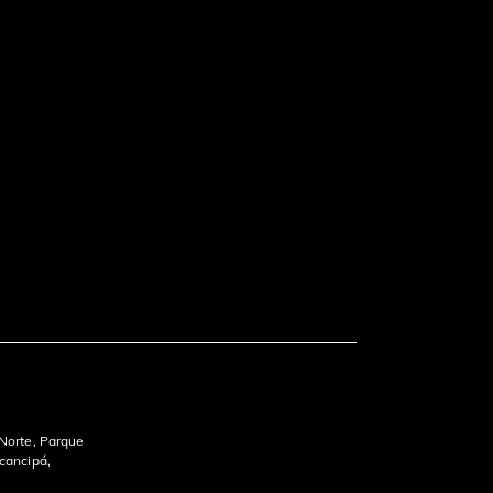
 Norte, Parque
ocancipá,