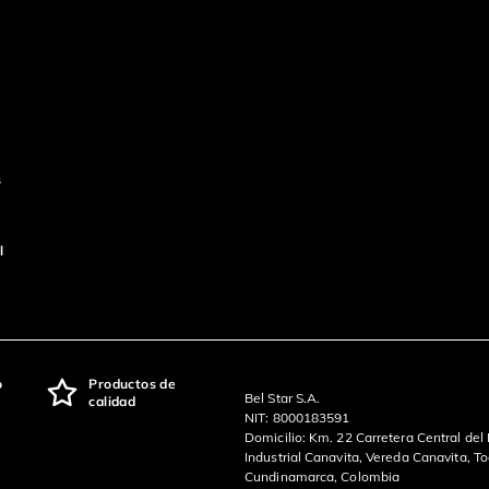
s
l
o
Productos de
Bel Star S.A.
calidad
NIT: 8000183591
Domicilio: Km. 22 Carretera Central del
Industrial Canavita, Vereda Canavita, T
Cundinamarca, Colombia