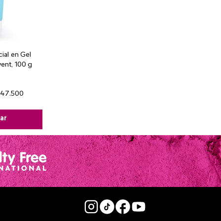
ial en Gel
ent, 100 g
47
.
500
ar