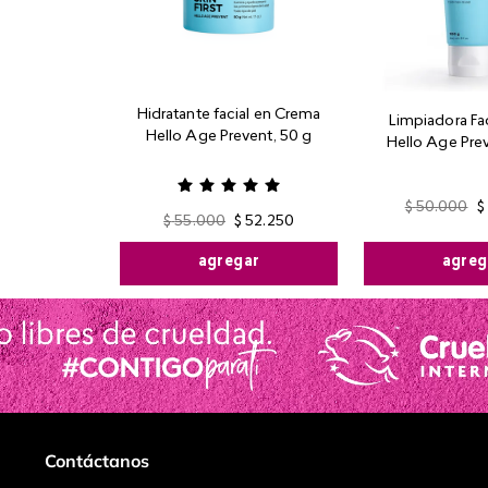
Hidratante facial en Crema
Limpiadora Fac
Hello Age Prevent, 50 g
Hello Age Prev
$
50
.
000
$
$
55
.
000
$
52
.
250
agreg
agregar
Contáctanos