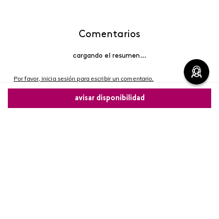
Comentarios
cargando el resumen…
Por favor, inicia sesión para escribir un comentario.
avisar disponibilidad
Más reciente
Comparte este producto
Cargando comentarios…
Copiar link
Whatsapp
Facebook
Más