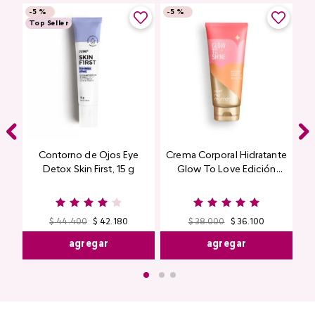
-
5 %
-
5 %
Top Seller
Contorno de Ojos Eye
Crema Corporal Hidratante
Detox Skin First, 15 g
Glow To Love Edición
Limitada
$
44
.
400
$
42
.
180
$
38
.
000
$
36
.
100
agregar
agregar