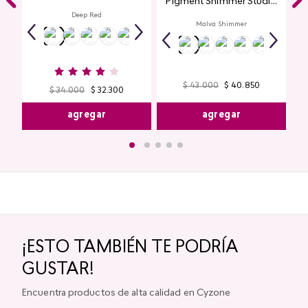
Pigment Shimmer Studio
Look
Deep Red
Malva Shimmer
$
43
.
000
$
40
.
850
$
34
.
000
$
32
.
300
agregar
agregar
¡ESTO TAMBIÉN TE PODRÍA
GUSTAR!
Encuentra productos de alta calidad en Cyzone