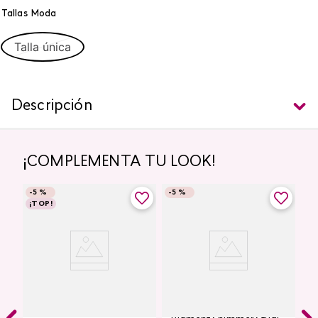
Tallas Moda
Talla única
Descripción
¡COMPLEMENTA TU LOOK!
-
5 %
-
5 %
¡TOP!
Labial Mate Studio Look
Glitter para Ojos Gel Eye