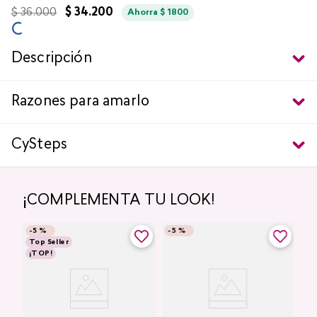
$
36
.
000
$
34
.
200
Ahorra
$
1800
Descripción
Razones para amarlo
CySteps
¡COMPLEMENTA TU LOOK!
-
5 %
-
5 %
Top Seller
¡TOP!