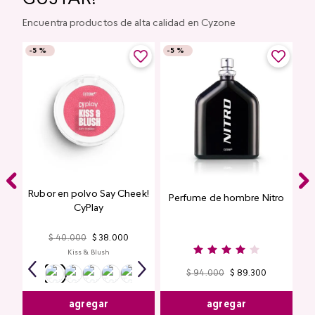
Encuentra productos de alta calidad en Cyzone
-
5 %
-
5 %
Rubor en polvo Say Cheek!
Perfume de hombre Nitro
nte
CyPlay
n
$
40
.
000
$
38
.
000
Kiss & Blush
$
94
.
000
$
89
.
300
agregar
agregar