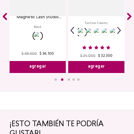
Creamy Lip Balm Cyplay
ye
Máscara de Pestañas
io
Magnetic Lash Studio
Look
Fuchsia Creamy
Black
$
38
.
000
$
36
.
100
$
34
.
000
$
32
.
300
agregar
agregar
¡ESTO TAMBIÉN TE PODRÍA
GUSTAR!