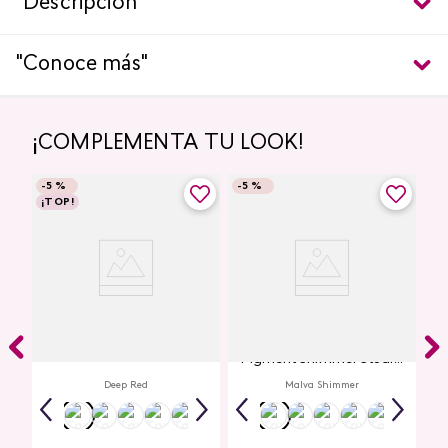
"Descripción"
"Conoce más"
¡COMPLEMENTA TU LOOK!
-
5 %
-
5 %
¡TOP!
Labial Mate Studio Look
Glitter para Ojos Gel Eye
Pigment Shimmer Studio
Look
Deep Red
Malva Shimmer