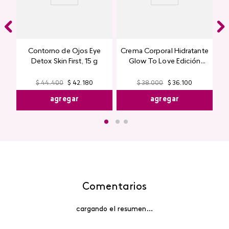
Contorno de Ojos Eye
Crema Corporal Hidratante
Detox Skin First, 15 g
Glow To Love Edición
Limitada
$
44
.
400
$
42
.
180
$
38
.
000
$
36
.
100
agregar
agregar
Comentarios
cargando el resumen…