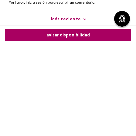
Por favor, inicia sesión para escribir un comentario.
Más reciente
Cargando comentarios…
avisar disponibilidad
Comparte este producto
Copiar link
Whatsapp
Facebook
Más
Redes sociales de Cyzone