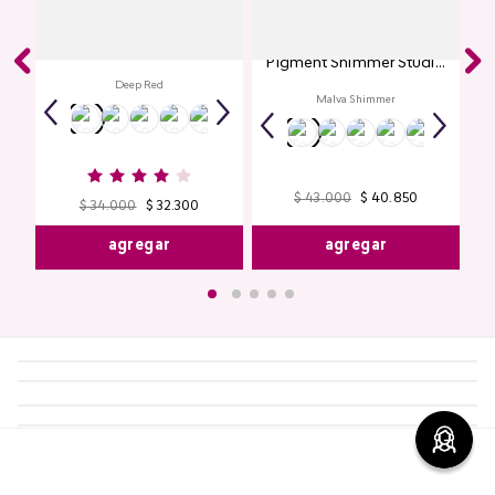
Labial Mate Studio Look
Glitter para Ojos Gel Eye
Pigment Shimmer Studio
Look
Deep Red
Malva Shimmer
$
43
.
000
$
40
.
850
$
34
.
000
$
32
.
300
agregar
agregar